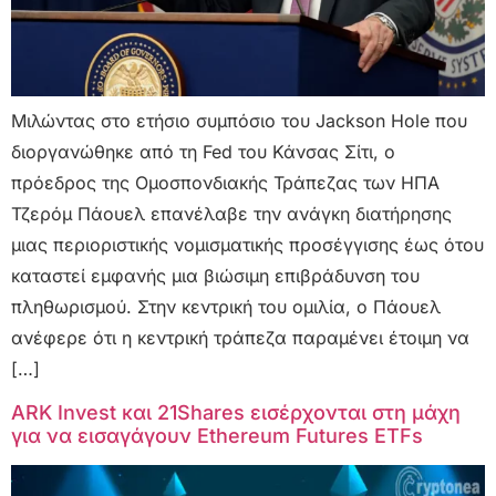
Μιλώντας στο ετήσιο συμπόσιο του Jackson Hole που
διοργανώθηκε από τη Fed του Κάνσας Σίτι, ο
πρόεδρος της Ομοσπονδιακής Τράπεζας των ΗΠΑ
Τζερόμ Πάουελ επανέλαβε την ανάγκη διατήρησης
μιας περιοριστικής νομισματικής προσέγγισης έως ότου
καταστεί εμφανής μια βιώσιμη επιβράδυνση του
πληθωρισμού. Στην κεντρική του ομιλία, ο Πάουελ
ανέφερε ότι η κεντρική τράπεζα παραμένει έτοιμη να
[…]
ARK Invest και 21Shares εισέρχονται στη μάχη
για να εισαγάγουν Ethereum Futures ETFs