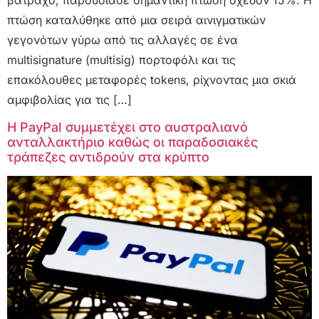
βάτραχο, παρουσίασε σημαντική πτώση σχεδόν 15%. Η
πτώση καταλύθηκε από μια σειρά αινιγματικών
γεγονότων γύρω από τις αλλαγές σε ένα
multisignature (multisig) πορτοφόλι και τις
επακόλουθες μεταφορές tokens, ρίχνοντας μια σκιά
αμφιβολίας για τις […]
Η PayPal συμμετέχει στο αυστραλιανό
ανταλλακτήριο καθώς οι παραδοσιακές
τράπεζες αντιδρούν στα κρύπτο