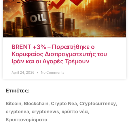
BRENT +3% – Παραιτήθηκε ο
Κορυφαίος Διαπραγματευτής του
Ιράν και οι Αγορές Τρέμουν
April 24, 2026
No Comments
Ετικέτες:
Bitcoin
,
Blockchain
,
Crypto Nea
,
Cryptocurrency
,
cryptonea
,
cryptonews
,
κρύπτο νέα
,
Κρυπτονομίσματα