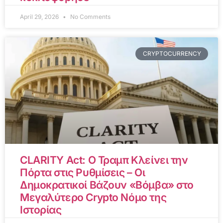
April 29, 2026
No Comments
CRYPTOCURRENCY
CLARITY Act: Ο Τραμπ Κλείνει την
Πόρτα στις Ρυθμίσεις – Οι
Δημοκρατικοί Βάζουν «Βόμβα» στο
Μεγαλύτερο Crypto Νόμο της
Ιστορίας