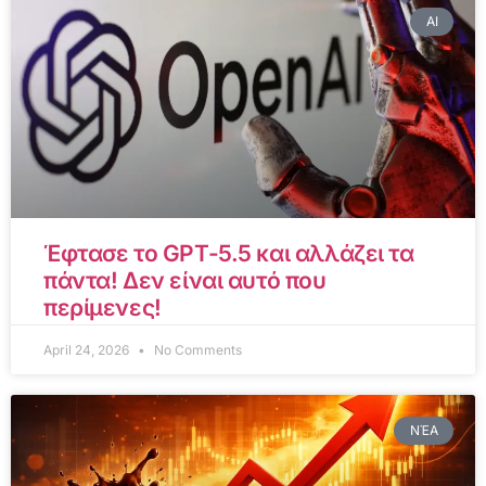
AI
Έφτασε το GPT-5.5 και αλλάζει τα
πάντα! Δεν είναι αυτό που
περίμενες!
April 24, 2026
No Comments
ΝΈΑ