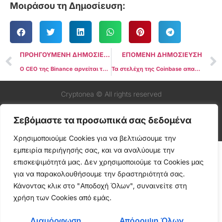
Μοιράσου τη Δημοσίευση:
ΠΡΟΗΓΟΥΜΕΝΗ ΔΗΜΟΣΙΕΥΣΗ
ΕΠΟΜΕΝΗ ΔΗΜΟΣΙΕΥΣΗ
Ο CEO της Binance αρνείται τον πλούτο των $28 δις: “Δεν έχω ούτε κατά διάνοια τόσα πολλά”
Τα στελέχη της Coinbase απαντούν αυτοπροσώπως και σε βίντεο στην ειδοποίηση Wells της SEC
Cryptonea © All rights reserved
Σεβόμαστε τα προσωπικά σας δεδομένα
Χρησιμοποιούμε Cookies για να βελτιώσουμε την
εμπειρία περιήγησής σας, και να αναλύουμε την
επισκεψιμότητά μας. Δεν χρησιμοποιούμε τα Cookies μας
για να παρακολουθήσουμε την δραστηριότητά σας.
Κάνοντας κλικ στο "Αποδοχή Όλων", συναινείτε στη
χρήση των Cookies από εμάς.
Διαμόρφωση
Απόρριψη Όλων