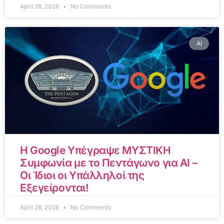
April 28, 2026
No Comments
AI
Η Google Υπέγραψε ΜΥΣΤΙΚΗ
Συμφωνία με το Πεντάγωνο για AI –
Οι Ίδιοι οι Υπάλληλοί της
Εξεγείρονται!
April 28, 2026
No Comments