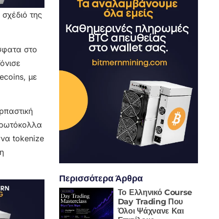
 σχέδιό της
σφατα στο
Τόνισε
ecoins, με
αρπαστική
 πρωτόκολλα
να tokenize
η
Περισσότερα Άρθρα
Το Ελληνικό Course
Day Trading Που
Όλοι Ψάχνανε Και