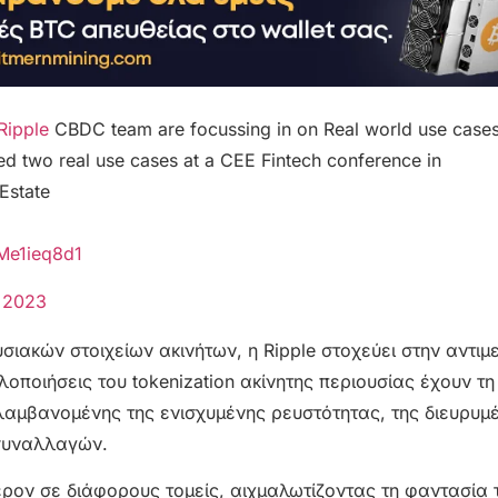
ipple
CBDC team are focussing in on Real world use case
red two real use cases at a CEE Fintech conference in
 Estate
OMe1ieq8d1
, 2023
ιακών στοιχείων ακινήτων, η Ripple στοχεύει στην αντιμ
οποιήσεις του tokenization ακίνητης περιουσίας έχουν τη
λαμβανομένης της ενισχυμένης ρευστότητας, της διευρυμ
 συναλλαγών.
έρον σε διάφορους τομείς, αιχμαλωτίζοντας τη φαντασία