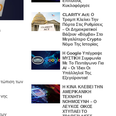
Επιτέλους
Κυκλοφόρησε
CLARITY Act: Ο
Τραμπ Κλείνει Την
Πόρτα Στις Ρυθμίσεις
– Οι Δημοκρατικοί
s
Βάζουν «Βόμβα» Στο
Μεγαλύτερο Crypto
Νόμο Της Ιστορίας
Η Google Υπέγραψε
ΜΥΣΤΙΚΗ Συμφωνία
Με Το Πεντάγωνο Για
AI – Οι Ίδιοι Οι
Υπάλληλοί Της
Εξεγείρονται!
ετώπιση των
Η ΚΙΝΑ ΚΛΕΒΕΙ ΤΗΝ
ΑΜΕΡΙΚΑΝΙΚΗ
ένης
ΤΕΧΝΗΤΗ
ΝΟΗΜΟΣΥΝΗ – Ο
ΛΕΥΚΟΣ ΟΙΚΟΣ
ΧΤΥΠΑΕΙ ΤΟ
 των