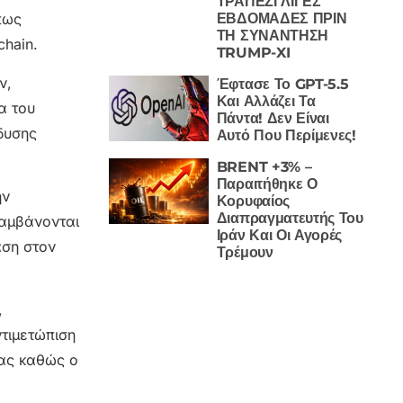
ΤΡΑΠΕΖΙ ΛΙΓΕΣ
ΕΒΔΟΜΑΔΕΣ ΠΡΙΝ
πως
ΤΗ ΣΥΝΑΝΤΗΣΗ
chain.
TRUMP-XI
ν,
Έφτασε Το GPT-5.5
Και Αλλάζει Τα
α του
Πάντα! Δεν Είναι
δυσης
Αυτό Που Περίμενες!
BRENT +3% –
Παραιτήθηκε Ο
ην
Κορυφαίος
Διαπραγματευτής Του
λαμβάνονται
Ιράν Και Οι Αγορές
άση στον
Τρέμουν
,
ντιμετώπιση
ίας καθώς ο