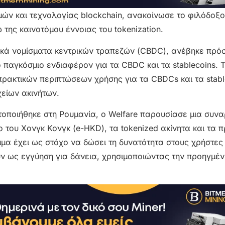
μών και τεχνολογίας blockchain, ανακοίνωσε το φιλόδοξο
της καινοτόμου έννοιας του tokenization.
ιακά νομίσματα κεντρικών τραπεζών (CBDC), ανέβηκε πρό
νο παγκόσμιο ενδιαφέρον για τα CBDC και τα stablecoins. 
πρακτικών περιπτώσεων χρήσης για τα CBDCs και τα stabl
χείων ακινήτων.
τοποιήθηκε στη Ρουμανία, ο Welfare παρουσίασε μια συν
 του Χονγκ Κονγκ (e-HKD), τα tokenized ακίνητα και τα
μα έχει ως στόχο να δώσει τη δυνατότητα στους χρήστες 
υν ως εγγύηση για δάνεια, χρησιμοποιώντας την προηγμέν