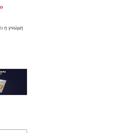
το
ι η γνώμη