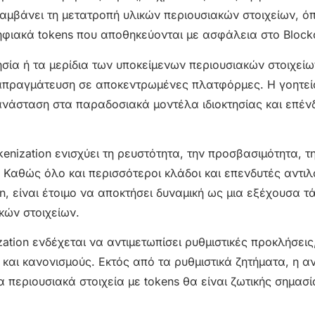
λαμβάνει τη μετατροπή υλικών περιουσιακών στοιχείων, ό
 ψηφιακά tokens που αποθηκεύονται με ασφάλεια στο Block
σία ή τα μερίδια των υποκείμενων περιουσιακών στοιχείω
ιαπραγμάτευση σε αποκεντρωμένες πλατφόρμες. Η γοητεί
επανάσταση στα παραδοσιακά μοντέλα ιδιοκτησίας και επέν
enization ενισχύει τη ρευστότητα, την προσβασιμότητα, τ
. Καθώς όλο και περισσότεροι κλάδοι και επενδυτές αντι
on, είναι έτοιμο να αποκτήσει δυναμική ως μια εξέχουσα τ
κών στοιχείων.
ation ενδέχεται να αντιμετωπίσει ρυθμιστικές προκλήσεις
αι κανονισμούς. Εκτός από τα ρυθμιστικά ζητήματα, η α
 περιουσιακά στοιχεία με tokens θα είναι ζωτικής σημασ