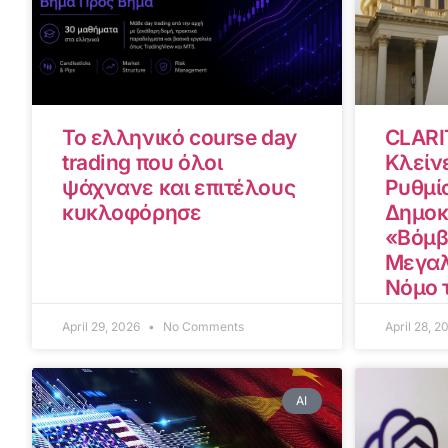
Το ελληνικό course day
CLARI
trading που όλοι
Κλείνε
ψάχνανε και επιτέλους
Ρυθμίσ
κυκλοφόρησε
Δημοκ
«Βόμβ
Μεγαλ
Νόμο 
April 29, 2026
No Comments
April 28, 
AI