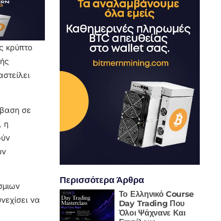
ς κρύπτο
κής
αστείλει
σβαση σε
, η
ούν
υν
Περισσότερα Άρθρα
σμιων
Το Ελληνικό Course
νεχίσει να
Day Trading Που
Όλοι Ψάχνανε Και