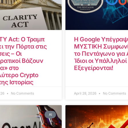
TY Act: Ο Τραμπ
Η Google Υπέγραψ
ι την Πόρτα στις
ΜΥΣΤΙΚΗ Συμφωνί
εις – Οι
το Πεντάγωνο για A
ρατικοί Βάζουν
Ίδιοι οι Υπάλληλοί
α» στο
Εξεγείρονται!
ύτερο Crypto
της Ιστορίας
2026
No Comments
April 28, 2026
No Comments
AI