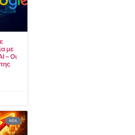
ε
α με
I – Οι
 της
ΝΈΑ