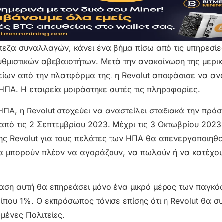
άπεζα συναλλαγών, κάνει ένα βήμα πίσω από τις υπηρεσίε
θμιστικών αβεβαιοτήτων. Μετά την ανακοίνωση της μερι
ίων από την πλατφόρμα της, η Revolut αποφάσισε να αν
 ΗΠΑ. Η εταιρεία μοιράστηκε αυτές τις πληροφορίες.
ΗΠΑ, η Revolut στοχεύει να αναστείλει σταδιακά την πρό
πό τις 2 Σεπτεμβρίου 2023. Μέχρι τις 3 Οκτωβρίου 2023
της Revolut για τους πελάτες των ΗΠΑ θα απενεργοποιηθ
 θα μπορούν πλέον να αγοράζουν, να πωλούν ή να κατέχο
φαση αυτή θα επηρεάσει μόνο ένα μικρό μέρος των παγκό
ίπου 1%. Ο εκπρόσωπος τόνισε επίσης ότι η Revolut θα συ
ωμένες Πολιτείες.