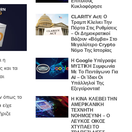
Επιτέλους
Κυκλοφόρησε
CLARITY Act: Ο
Τραμπ Κλείνει Την
Πόρτα Στις Ρυθμίσεις
– Οι Δημοκρατικοί
Βάζουν «Βόμβα» Στο
Μεγαλύτερο Crypto
Νόμο Της Ιστορίας
ι η
Η Google Υπέγραψε
ΜΥΣΤΙΚΗ Συμφωνία
ς και τα
Με Το Πεντάγωνο Για
αι
AI – Οι Ίδιοι Οι
Υπάλληλοί Της
Εξεγείρονται!
ν όπως το
Η ΚΙΝΑ ΚΛΕΒΕΙ ΤΗΝ
ΑΜΕΡΙΚΑΝΙΚΗ
 είχε
ΤΕΧΝΗΤΗ
ήριζε
ΝΟΗΜΟΣΥΝΗ – Ο
ΛΕΥΚΟΣ ΟΙΚΟΣ
ΧΤΥΠΑΕΙ ΤΟ