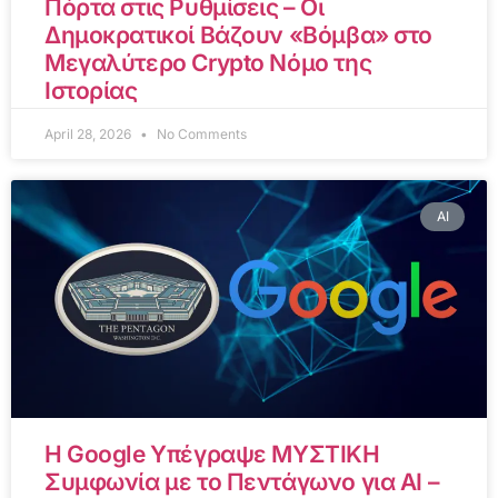
Πόρτα στις Ρυθμίσεις – Οι
Δημοκρατικοί Βάζουν «Βόμβα» στο
Μεγαλύτερο Crypto Νόμο της
Ιστορίας
April 28, 2026
No Comments
AI
Η Google Υπέγραψε ΜΥΣΤΙΚΗ
Συμφωνία με το Πεντάγωνο για AI –