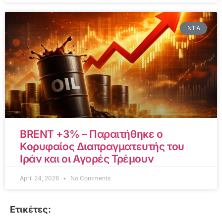
ΝΈΑ
BRENT +3% – Παραιτήθηκε ο
Κορυφαίος Διαπραγματευτής του
Ιράν και οι Αγορές Τρέμουν
April 24, 2026
No Comments
Ετικέτες: