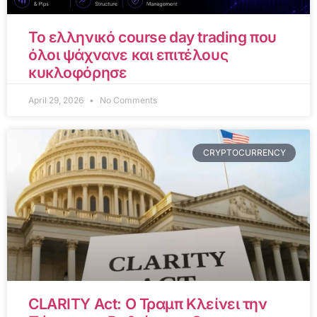
Το ελληνικό course day trading που
όλοι ψάχνανε και επιτέλους
κυκλοφόρησε
April 29, 2026
No Comments
CRYPTOCURRENCY
CLARITY Act: Ο Τραμπ Κλείνει την