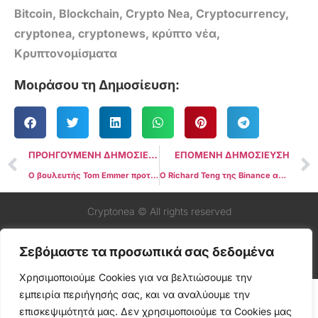
Bitcoin
,
Blockchain
,
Crypto Nea
,
Cryptocurrency
,
cryptonea
,
cryptonews
,
κρύπτο νέα
,
Κρυπτονομίσματα
Μοιράσου τη Δημοσίευση:
ΠΡΟΗΓΟΥΜΕΝΗ ΔΗΜΟΣΙΕΥΣΗ
ΕΠΟΜΕΝΗ ΔΗΜΟΣΙΕΥΣΗ
Ο βουλευτής Tom Emmer προτείνει τροπολογία για τον περιορισμό της εξουσίας της SEC όσον αφορά τη ρύθμιση των κρυπτονομισμάτων
Ο Richard Teng της Binance απορρίπτει συγκρίσεις με την FTX και αγκαλιάζει τον ρυθμιστικό έλεγχο
Cryptonea © All rights reserved
Σεβόμαστε τα προσωπικά σας δεδομένα
Χρησιμοποιούμε Cookies για να βελτιώσουμε την
εμπειρία περιήγησής σας, και να αναλύουμε την
επισκεψιμότητά μας. Δεν χρησιμοποιούμε τα Cookies μας