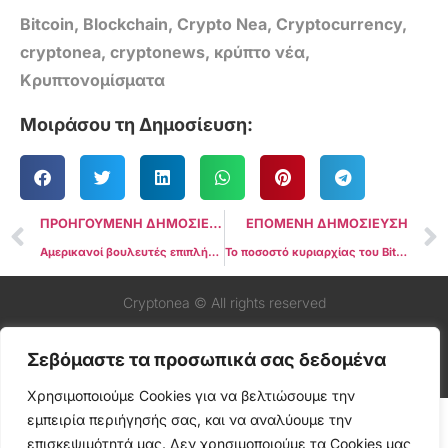
Bitcoin
,
Blockchain
,
Crypto Nea
,
Cryptocurrency
,
cryptonea
,
cryptonews
,
κρύπτο νέα
,
Κρυπτονομίσματα
Μοιράσου τη Δημοσίευση:
ΠΡΟΗΓΟΥΜΕΝΗ ΔΗΜΟΣΙΕΥΣΗ
ΕΠΟΜΕΝΗ ΔΗΜΟΣΙΕΥΣΗ
Αμερικανοί βουλευτές επιπλήττουν τους προεδρικούς συμβούλους για τις θέσεις κρύπτο στην οικονομική έκθεση
Το ποσοστό κυριαρχίας του Bitcoin αυξάνεται μετά την τραπεζική κρίση στις ΗΠΑ
Cryptonea © All rights reserved
Σεβόμαστε τα προσωπικά σας δεδομένα
Χρησιμοποιούμε Cookies για να βελτιώσουμε την
εμπειρία περιήγησής σας, και να αναλύουμε την
επισκεψιμότητά μας. Δεν χρησιμοποιούμε τα Cookies μας