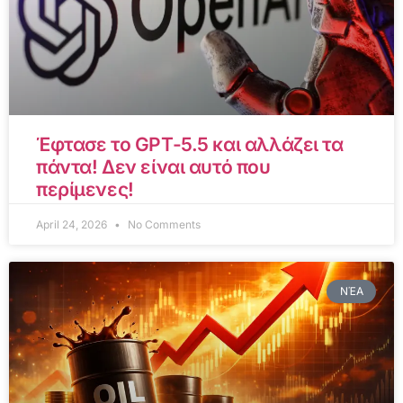
Έφτασε το GPT-5.5 και αλλάζει τα
πάντα! Δεν είναι αυτό που
περίμενες!
April 24, 2026
No Comments
ΝΈΑ