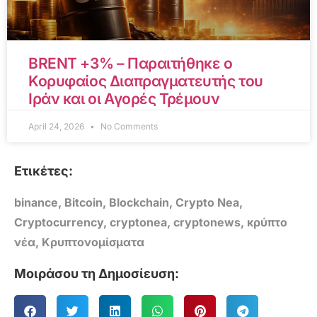
BRENT +3% – Παραιτήθηκε ο
Κορυφαίος Διαπραγματευτής του
Ιράν και οι Αγορές Τρέμουν
April 24, 2026
No Comments
Ετικέτες:
binance
,
Bitcoin
,
Blockchain
,
Crypto Nea
,
Cryptocurrency
,
cryptonea
,
cryptonews
,
κρύπτο
νέα
,
Κρυπτονομίσματα
Μοιράσου τη Δημοσίευση: