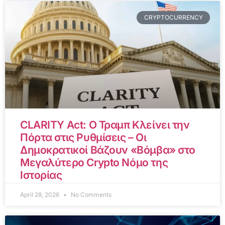
CRYPTOCURRENCY
CLARITY Act: Ο Τραμπ Κλείνει την
Πόρτα στις Ρυθμίσεις – Οι
Δημοκρατικοί Βάζουν «Βόμβα» στο
Μεγαλύτερο Crypto Νόμο της
Ιστορίας
April 28, 2026
No Comments