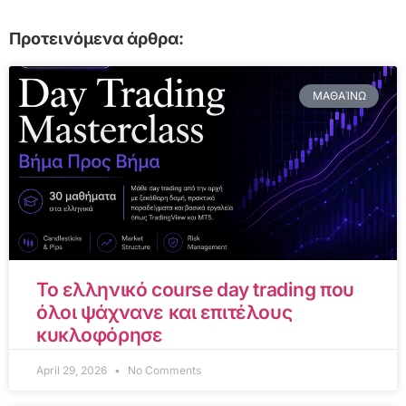
Προτεινόμενα άρθρα:
ΜΑΘΑΊΝΩ
Το ελληνικό course day trading που
όλοι ψάχνανε και επιτέλους
κυκλοφόρησε
April 29, 2026
No Comments