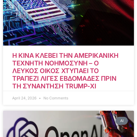
Η ΚΙΝΑ ΚΛΕΒΕΙ ΤΗΝ ΑΜΕΡΙΚΑΝΙΚΗ
ΤΕΧΝΗΤΗ ΝΟΗΜΟΣΥΝΗ – Ο
ΛΕΥΚΟΣ ΟΙΚΟΣ ΧΤΥΠΑΕΙ ΤΟ
ΤΡΑΠΕΖΙ ΛΙΓΕΣ ΕΒΔΟΜΑΔΕΣ ΠΡΙΝ
ΤΗ ΣΥΝΑΝΤΗΣΗ TRUMP-XI
April 24, 2026
No Comments
AI