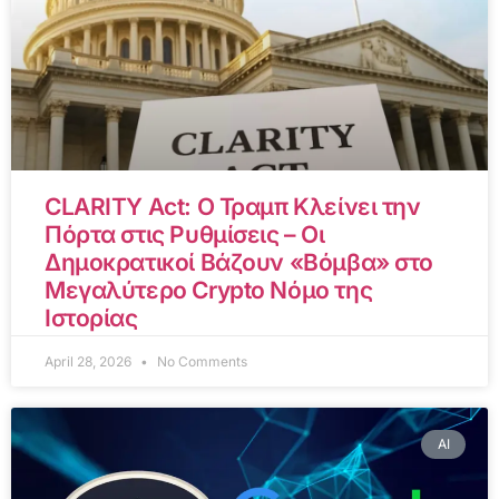
CLARITY Act: Ο Τραμπ Κλείνει την
Πόρτα στις Ρυθμίσεις – Οι
Δημοκρατικοί Βάζουν «Βόμβα» στο
Μεγαλύτερο Crypto Νόμο της
Ιστορίας
April 28, 2026
No Comments
AI