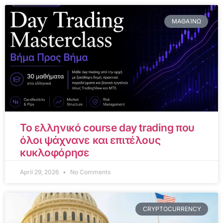
ΜΑΘΑΊΝΩ
Το ελληνικό course day trading που
όλοι ψάχνανε και επιτέλους
κυκλοφόρησε
April 29, 2026
No Comments
CRYPTOCURRENCY