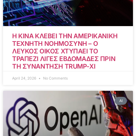
Η ΚΙΝΑ ΚΛΕΒΕΙ ΤΗΝ ΑΜΕΡΙΚΑΝΙΚΗ
ΤΕΧΝΗΤΗ ΝΟΗΜΟΣΥΝΗ – Ο
ΛΕΥΚΟΣ ΟΙΚΟΣ ΧΤΥΠΑΕΙ ΤΟ
ΤΡΑΠΕΖΙ ΛΙΓΕΣ ΕΒΔΟΜΑΔΕΣ ΠΡΙΝ
ΤΗ ΣΥΝΑΝΤΗΣΗ TRUMP-XI
April 24, 2026
No Comments
AI