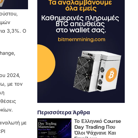
γούστου,
ιμών
ια 3,3%. Ο
ου 2024,
ω, με τον
λη
θέσεις
οκίων.
Περισσότερα Άρθρα
Το Ελληνικό Course
αναλωτή με
Day Trading Που
CPI
Όλοι Ψάχνανε Και