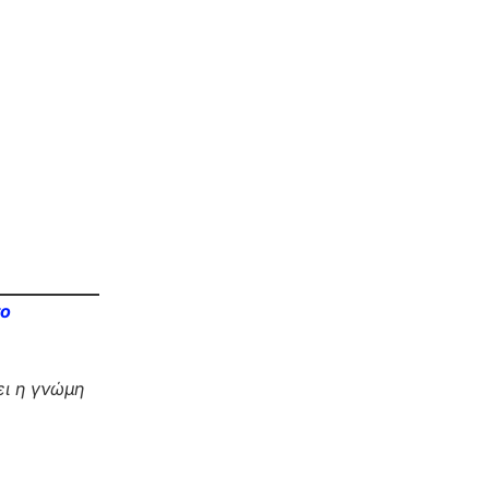
το
ι η γνώμη