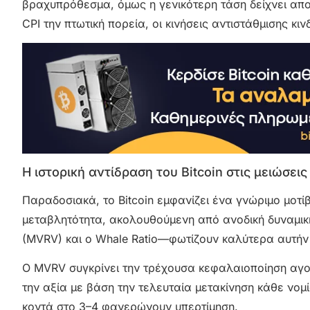
βραχυπρόθεσμα, όμως η γενικότερη τάση δείχνει απο
CPI την πτωτική πορεία, οι κινήσεις αντιστάθμισης κι
Η ιστορική αντίδραση του Bitcoin στις μειώσεις
Παραδοσιακά, το Bitcoin εμφανίζει ένα γνώριμο μοτί
μεταβλητότητα, ακολουθούμενη από ανοδική δυναμική.
(MVRV) και ο Whale Ratio—φωτίζουν καλύτερα αυτήν
Ο MVRV συγκρίνει την τρέχουσα κεφαλαιοποίηση αγο
την αξία με βάση την τελευταία μετακίνηση κάθε νομ
κοντά στο 3–4 φανερώνουν υπερτίμηση.