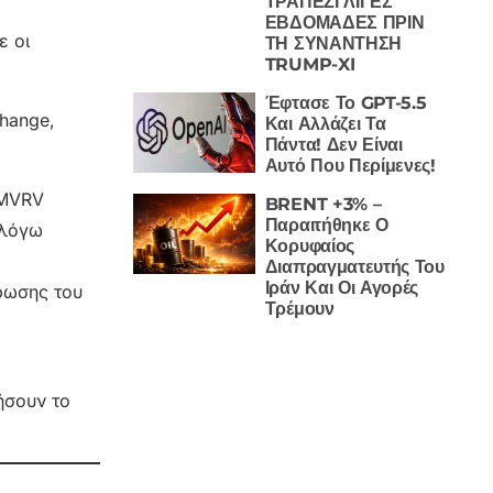
ΤΡΑΠΕΖΙ ΛΙΓΕΣ
ΕΒΔΟΜΑΔΕΣ ΠΡΙΝ
ε οι
ΤΗ ΣΥΝΑΝΤΗΣΗ
TRUMP-XI
Έφτασε Το GPT-5.5
Και Αλλάζει Τα
Πάντα! Δεν Είναι
Αυτό Που Περίμενες!
 MVRV
BRENT +3% –
Παραιτήθηκε Ο
 λόγω
Κορυφαίος
Διαπραγματευτής Του
Ιράν Και Οι Αγορές
ρωσης του
Τρέμουν
ήσουν το