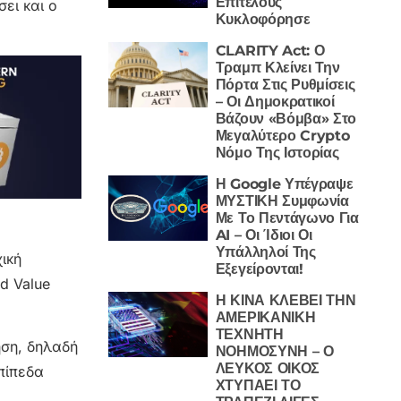
Επιτέλους
ει και ο
Κυκλοφόρησε
CLARITY Act: Ο
Τραμπ Κλείνει Την
Πόρτα Στις Ρυθμίσεις
– Οι Δημοκρατικοί
Βάζουν «Βόμβα» Στο
Μεγαλύτερο Crypto
Νόμο Της Ιστορίας
Η Google Υπέγραψε
ΜΥΣΤΙΚΗ Συμφωνία
Με Το Πεντάγωνο Για
AI – Οι Ίδιοι Οι
Υπάλληλοί Της
ική
Εξεγείρονται!
d Value
Η ΚΙΝΑ ΚΛΕΒΕΙ ΤΗΝ
ΑΜΕΡΙΚΑΝΙΚΗ
ΤΕΧΝΗΤΗ
ηση, δηλαδή
ΝΟΗΜΟΣΥΝΗ – Ο
ΛΕΥΚΟΣ ΟΙΚΟΣ
πίπεδα
ΧΤΥΠΑΕΙ ΤΟ