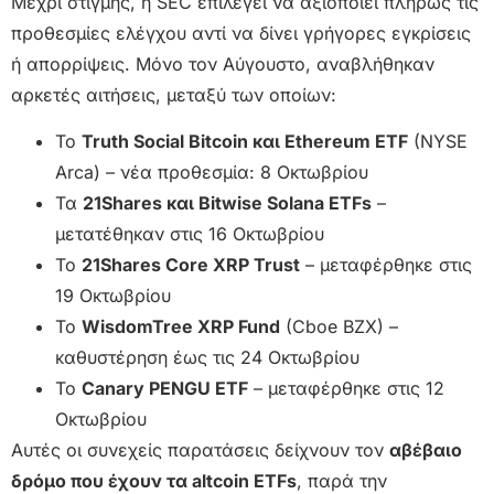
Μέχρι στιγμής, η SEC επιλέγει να αξιοποιεί πλήρως τις
προθεσμίες ελέγχου αντί να δίνει γρήγορες εγκρίσεις
ή απορρίψεις. Μόνο τον Αύγουστο, αναβλήθηκαν
αρκετές αιτήσεις, μεταξύ των οποίων:
Το
Truth Social Bitcoin και Ethereum ETF
(NYSE
Arca) – νέα προθεσμία: 8 Οκτωβρίου
Τα
21Shares και Bitwise Solana ETFs
–
μετατέθηκαν στις 16 Οκτωβρίου
Το
21Shares Core XRP Trust
– μεταφέρθηκε στις
19 Οκτωβρίου
Το
WisdomTree XRP Fund
(Cboe BZX) –
καθυστέρηση έως τις 24 Οκτωβρίου
Το
Canary PENGU ETF
– μεταφέρθηκε στις 12
Οκτωβρίου
Αυτές οι συνεχείς παρατάσεις δείχνουν τον
αβέβαιο
δρόμο που έχουν τα altcoin ETFs
, παρά την