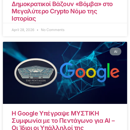
Δημοκρατικοί Βάζουν «Βόμβα» στο
Μεγαλύτερο Crypto Νόμο της
Ιστορίας
April 28, 2026
No Comments
AI
Η Google Υπέγραψε ΜΥΣΤΙΚΗ
Συμφωνία με το Πεντάγωνο για AI –
Οι Ίδιοι οι Υπάλληλοί της