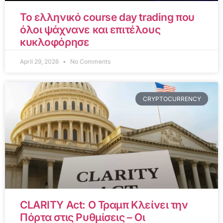
Το ελληνικό course day trading που
όλοι ψάχνανε και επιτέλους
κυκλοφόρησε
April 29, 2026
No Comments
CRYPTOCURRENCY
CLARITY Act: Ο Τραμπ Κλείνει την
Πόρτα στις Ρυθμίσεις – Οι