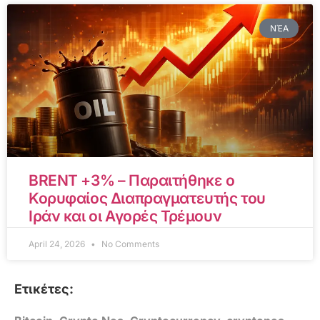
ΝΈΑ
BRENT +3% – Παραιτήθηκε ο
Κορυφαίος Διαπραγματευτής του
Ιράν και οι Αγορές Τρέμουν
April 24, 2026
No Comments
Ετικέτες: