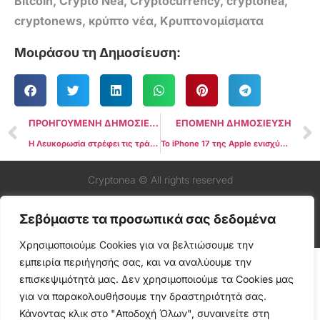
Bitcoin
,
Crypto Nea
,
Cryptocurrency
,
cryptonea
,
cryptonews
,
κρύπτο νέα
,
Κρυπτονομίσματα
Μοιράσου τη Δημοσίευση:
ΠΡΟΗΓΟΥΜΕΝΗ ΔΗΜΟΣΙΕΥΣΗ
ΕΠΟΜΕΝΗ ΔΗΜΟΣΙΕΥΣΗ
Η Λευκορωσία στρέφει τις τράπεζες στα κρυπτονομίσματα καθώς οι κυρώσεις πιέζουν την οικονομία
Το iPhone 17 της Apple ενισχύει την ασφάλεια για τους χρήστες crypto
Cryptonea © All rights reserved
Σεβόμαστε τα προσωπικά σας δεδομένα
Χρησιμοποιούμε Cookies για να βελτιώσουμε την
εμπειρία περιήγησής σας, και να αναλύουμε την
επισκεψιμότητά μας. Δεν χρησιμοποιούμε τα Cookies μας
για να παρακολουθήσουμε την δραστηριότητά σας.
Κάνοντας κλικ στο "Αποδοχή Όλων", συναινείτε στη