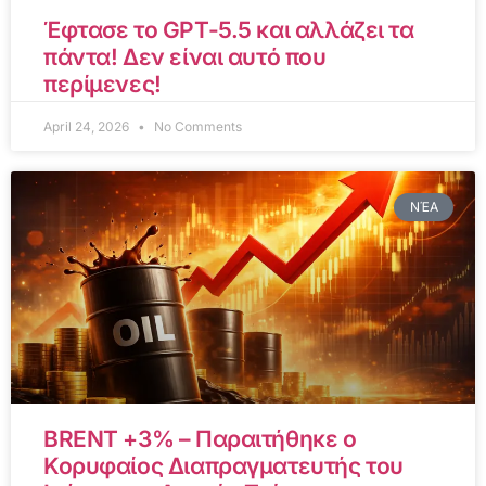
Έφτασε το GPT-5.5 και αλλάζει τα
πάντα! Δεν είναι αυτό που
περίμενες!
April 24, 2026
No Comments
ΝΈΑ
BRENT +3% – Παραιτήθηκε ο
Κορυφαίος Διαπραγματευτής του