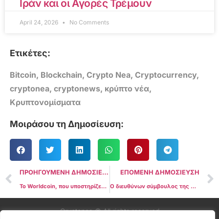
Ιράν και οι Αγορές Τρέμουν
April 24, 2026
No Comments
Ετικέτες:
Bitcoin
,
Blockchain
,
Crypto Nea
,
Cryptocurrency
,
cryptonea
,
cryptonews
,
κρύπτο νέα
,
Κρυπτονομίσματα
Μοιράσου τη Δημοσίευση:
ΠΡΟΗΓΟΥΜΕΝΗ ΔΗΜΟΣΙΕΥΣΗ
ΕΠΟΜΕΝΗ ΔΗΜΟΣΙΕΥΣΗ
Το Worldcoin, που υποστηρίζεται από τον Sam Altman, ξεπερνά τα 2 εκατομμύρια εγγραφές μετά από εκτεταμένη περιοδεία
Ο διευθύνων σύμβουλος της Circle προειδοποιεί το Κογκρέσο:Το Δολάριο ΗΠΑ αντιμετωπίζει ένα ζοφερό μέλλον
Cryptonea © All rights reserved