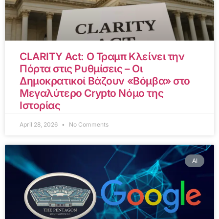
CLARITY Act: Ο Τραμπ Κλείνει την
Πόρτα στις Ρυθμίσεις – Οι
Δημοκρατικοί Βάζουν «Βόμβα» στο
Μεγαλύτερο Crypto Νόμο της
Ιστορίας
April 28, 2026
No Comments
AI