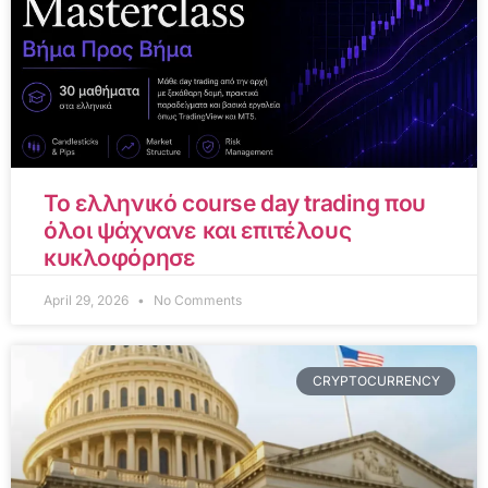
Το ελληνικό course day trading που
όλοι ψάχνανε και επιτέλους
κυκλοφόρησε
April 29, 2026
No Comments
CRYPTOCURRENCY