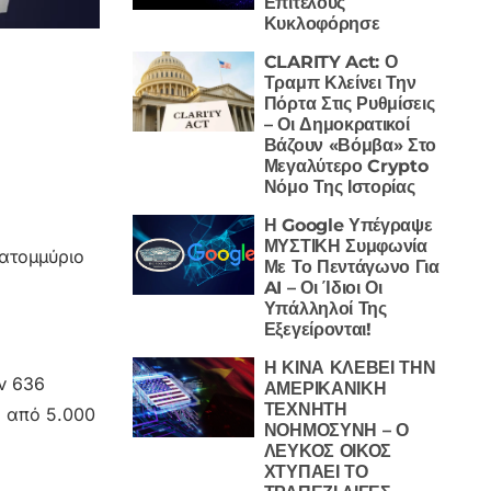
Επιτέλους
Κυκλοφόρησε
CLARITY Act: Ο
Τραμπ Κλείνει Την
Πόρτα Στις Ρυθμίσεις
– Οι Δημοκρατικοί
Βάζουν «Βόμβα» Στο
Μεγαλύτερο Crypto
Νόμο Της Ιστορίας
Η Google Υπέγραψε
ΜΥΣΤΙΚΗ Συμφωνία
κατομμύριο
Με Το Πεντάγωνο Για
AI – Οι Ίδιοι Οι
Υπάλληλοί Της
Εξεγείρονται!
Η ΚΙΝΑ ΚΛΕΒΕΙ ΤΗΝ
ν 636
ΑΜΕΡΙΚΑΝΙΚΗ
ΤΕΧΝΗΤΗ
α από 5.000
ΝΟΗΜΟΣΥΝΗ – Ο
ΛΕΥΚΟΣ ΟΙΚΟΣ
ΧΤΥΠΑΕΙ ΤΟ