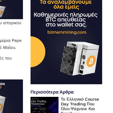
υ ιστορικού
μύρια Pepe
5 Μαΐου.
ές του
Περισσότερα Άρθρα
Το Ελληνικό Course
Day Trading Που
Όλοι Ψάχνανε Και