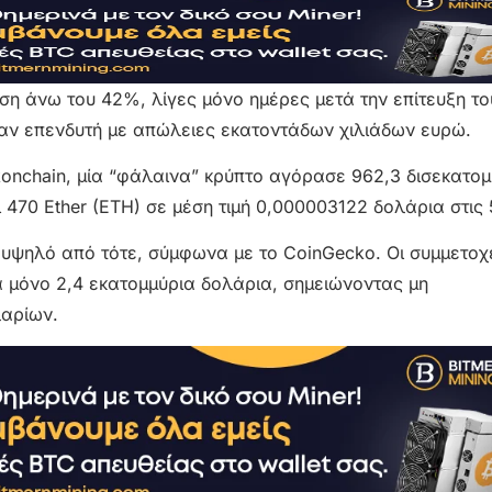
η άνω του 42%, λίγες μόνο ημέρες μετά την επίτευξη το
ναν επενδυτή με απώλειες εκατοντάδων χιλιάδων ευρώ.
onchain, μία “φάλαινα” κρύπτο αγόρασε 962,3 δισεκατομ
 470 Ether (ETH) σε μέση τιμή 0,000003122 δολάρια στις 
υ υψηλό από τότε, σύμφωνα με το CoinGecko. Οι συμμετοχ
α μόνο 2,4 εκατομμύρια δολάρια, σημειώνοντας μη
αρίων.