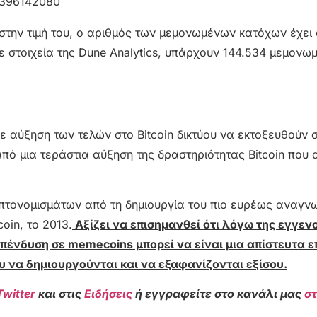
37396142080
στην τιμή του, ο αριθμός των μεμονωμένων κατόχων έχει
 στοιχεία της Dune Analytics, υπάρχουν 144.534 μεμονωμ
ε αύξηση των τελών στο Bitcoin δικτύου να εκτοξευθούν 
πό μια τεράστια αύξηση της δραστηριότητας Bitcoin που
υπτονομισμάτων από τη δημιουργία του πιο ευρέως αναγν
oin, το 2013.
Αξίζει να επισημανθεί ότι λόγω της εγγεν
πένδυση σε memecoins μπορεί να είναι μια απίστευτα ε
 να δημιουργούνται και να εξαφανίζονται εξίσου.
Twitter
και στις
Ειδήσεις
ή εγγραφείτε στο κανάλι μας
σ