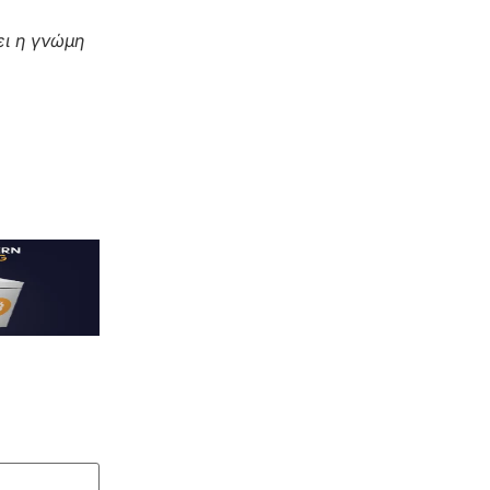
ι η γνώμη