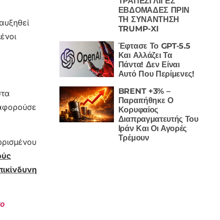
ΤΡΑΠΕΖΙ ΛΙΓΕΣ
ΕΒΔΟΜΑΔΕΣ ΠΡΙΝ
ΤΗ ΣΥΝΑΝΤΗΣΗ
 αυξηθεί
TRUMP-XI
ένοι
Έφτασε Το GPT-5.5
Και Αλλάζει Τα
Πάντα! Δεν Είναι
Αυτό Που Περίμενες!
BRENT +3% –
στα
Παραιτήθηκε Ο
 αφορούσε
Κορυφαίος
Διαπραγματευτής Του
Ιράν Και Οι Αγορές
Τρέμουν
ωρισμένου
ούς
πικίνδυνη
το