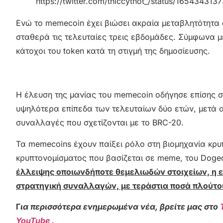
https://twitter.com/thiccythot_/status/16543431
Ενώ το memecoin έχει βιώσει ακραία μεταβλητότητα 
σταθερά τις τελευταίες τρεις εβδομάδες. Σύμφωνα με
κάτοχοι του token κατά τη στιγμή της δημοσίευσης.
Η έλευση της μανίας του memecoin οδήγησε επίσης σ
υψηλότερα επίπεδα των τελευταίων δύο ετών, μετά α
συναλλαγές που σχετίζονται με το BRC-20.
Τα memecoins έχουν παίξει ρόλο στη βιομηχανία κρ
κρυπτονομίσματος που βασίζεται σε meme, του Dogec
έλλειψης οποιωνδήποτε θεμελιωδών στοιχείων, η ε
στρατηγική συναλλαγών, με τεράστια ποσά πλούτου
Γ
ια περισσότερα ενημερωμένα νέα, βρείτε μας στο
YouTube .