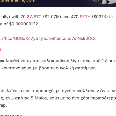
ently) with 70
$WBTC
($2.07M) and 470
$ETH
($937K) in
ice of $0.000003122.
s://t.co/GDBdXcVyGt
pic.twitter.com/7s1Ns90OOc
3
ακολουθεί να έχει κεφαλαιοποίηση λίγο πάνω από 1 δισε
 κρυπτονόμισμα με βάση τη συνολική αποτίμηση.
 προσελκύσει ευρεία προσοχή, με όγκο συναλλαγών άνω τω
, ενώ από τις 5 Μαΐου, καίει με το ένα χέρι περισσότερ
wap.