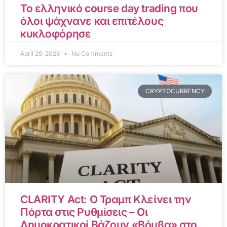
Το ελληνικό course day trading που
όλοι ψάχνανε και επιτέλους
κυκλοφόρησε
April 29, 2026
No Comments
CRYPTOCURRENCY
CLARITY Act: Ο Τραμπ Κλείνει την
Πόρτα στις Ρυθμίσεις – Οι
Δημοκρατικοί Βάζουν «Βόμβα» στο