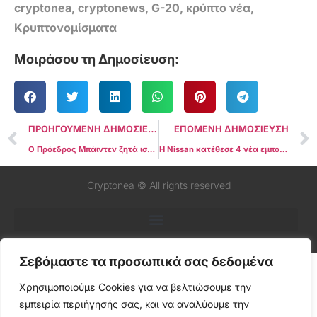
cryptonea
,
cryptonews
,
G-20
,
κρύπτο νέα
,
Κρυπτονομίσματα
Μοιράσου τη Δημοσίευση:
ΠΡΟΗΓΟΥΜΕΝΗ ΔΗΜΟΣΙΕΥΣΗ
ΕΠΟΜΕΝΗ ΔΗΜΟΣΙΕΥΣΗ
Ο Πρόεδρος Μπάιντεν ζητά ισχυρότερους τραπεζικούς κανονισμούς μετά την κατάρρευση της SVB & Signature Bank
Η Nissan κατέθεσε 4 νέα εμπορικά σήματα Web3, δοκιμαστικές πωλήσεις στο metaverse
Cryptonea © All rights reserved
Σεβόμαστε τα προσωπικά σας δεδομένα
Χρησιμοποιούμε Cookies για να βελτιώσουμε την
εμπειρία περιήγησής σας, και να αναλύουμε την