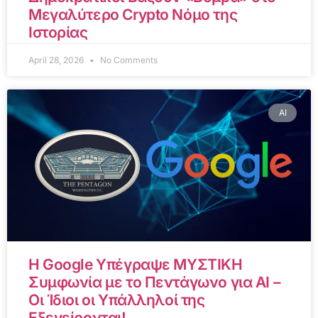
Μεγαλύτερο Crypto Νόμο της
Ιστορίας
April 28, 2026
No Comments
AI
Η Google Υπέγραψε ΜΥΣΤΙΚΗ
Συμφωνία με το Πεντάγωνο για AI –
Οι Ίδιοι οι Υπάλληλοί της
Εξεγείρονται!