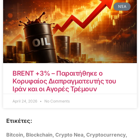
ΝΈΑ
BRENT +3% – Παραιτήθηκε ο
Κορυφαίος Διαπραγματευτής του
Ιράν και οι Αγορές Τρέμουν
April 24, 2026
No Comments
Ετικέτες:
Bitcoin
,
Blockchain
,
Crypto Nea
,
Cryptocurrency
,