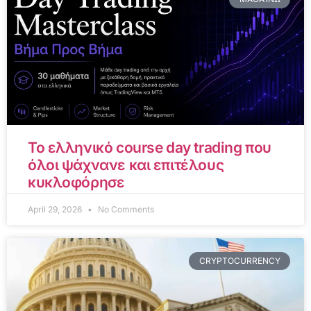
Το ελληνικό course day trading που
όλοι ψάχνανε και επιτέλους
κυκλοφόρησε
April 29, 2026
No Comments
CRYPTOCURRENCY