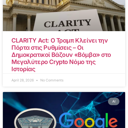
CLARITY Act: Ο Τραμπ Κλείνει την
Πόρτα στις Ρυθμίσεις – Οι
Δημοκρατικοί Βάζουν «Βόμβα» στο
Μεγαλύτερο Crypto Νόμο της
Ιστορίας
April 28, 2026
No Comments
AI