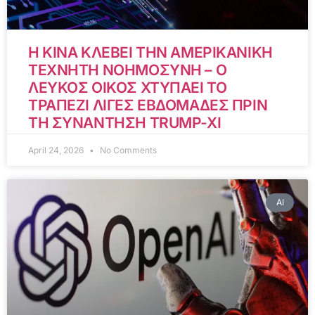
Η ΚΙΝΑ ΚΛΕΒΕΙ ΤΗΝ ΑΜΕΡΙΚΑΝΙΚΗ
ΤΕΧΝΗΤΗ ΝΟΗΜΟΣΥΝΗ – Ο
ΛΕΥΚΟΣ ΟΙΚΟΣ ΧΤΥΠΑΕΙ ΤΟ
ΤΡΑΠΕΖΙ ΛΙΓΕΣ ΕΒΔΟΜΑΔΕΣ ΠΡΙΝ
ΤΗ ΣΥΝΑΝΤΗΣΗ TRUMP-XI
April 24, 2026
No Comments
AI