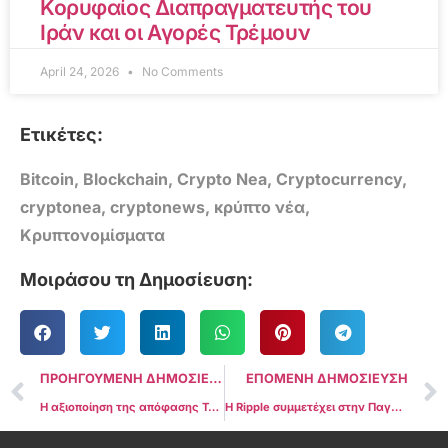
Κορυφαίος Διαπραγματευτής του
Ιράν και οι Αγορές Τρέμουν
April 24, 2026
No Comments
Ετικέτες:
Bitcoin
,
Blockchain
,
Crypto Nea
,
Cryptocurrency
,
cryptonea
,
cryptonews
,
κρύπτο νέα
,
Κρυπτονομίσματα
Μοιράσου τη Δημοσίευση:
ΠΡΟΗΓΟΥΜΕΝΗ ΔΗΜΟΣΙΕΥΣΗ
ΕΠΟΜΕΝΗ ΔΗΜΟΣΙΕΥΣΗ
Η αξιοποίηση της απόφασης Terraform από την SEC υποδηλώνει στρατηγική προσέγγιση στην πρόταση απόρριψης της Coinbase
Η Ripple συμμετέχει στην Παγκόσμια Ομάδα Εργασίας για την προώθηση των διασυνοριακών πληρωμών στο πλαίσιο της BIS