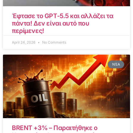
Έφτασε το GPT-5.5 και αλλάζει τα
πάντα! Δεν είναι αυτό που
περίμενες!
April 24, 2026
No Comments
ΝΈΑ
BRENT +3% – Παραιτήθηκε ο