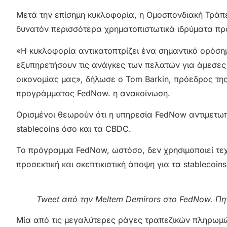
Μετά την επίσημη κυκλοφορία, η Ομοσπονδιακή Τράπ
δυνατόν περισσότερα χρηματοπιστωτικά ιδρύματα πρ
«Η κυκλοφορία αντικατοπτρίζει ένα σημαντικό ορόση
εξυπηρετήσουν τις ανάγκες των πελατών για άμεσες
οικονομίας μας», δήλωσε ο Tom Barkin, πρόεδρος της
προγράμματος FedNow. η ανακοίνωση.
Ορισμένοι θεωρούν ότι η υπηρεσία FedNow αντιμετωπ
stablecoins όσο και τα CBDC.
Το πρόγραμμα FedNow, ωστόσο, δεν χρησιμοποιεί τεχνο
προσεκτική και σκεπτικιστική άποψη για τα stablecoin
Tweet από την Meltem Demirors στο FedNow. Πηγ
Μία από τις μεγαλύτερες ράγες τραπεζικών πληρωμώ