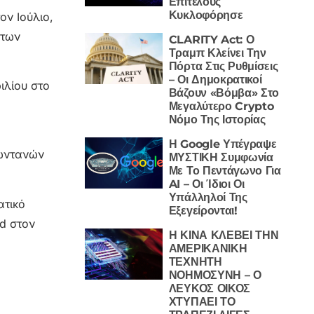
Επιτέλους
Κυκλοφόρησε
ον Ιούλιο,
 των
CLARITY Act: Ο
Τραμπ Κλείνει Την
Πόρτα Στις Ρυθμίσεις
– Οι Δημοκρατικοί
ιλίου στο
Βάζουν «Βόμβα» Στο
Μεγαλύτερο Crypto
Νόμο Της Ιστορίας
Η Google Υπέγραψε
ζωντανών
ΜΥΣΤΙΚΗ Συμφωνία
Με Το Πεντάγωνο Για
AI – Οι Ίδιοι Οι
Υπάλληλοί Της
ατικό
Εξεγείρονται!
d στον
Η ΚΙΝΑ ΚΛΕΒΕΙ ΤΗΝ
ΑΜΕΡΙΚΑΝΙΚΗ
ΤΕΧΝΗΤΗ
ΝΟΗΜΟΣΥΝΗ – Ο
ΛΕΥΚΟΣ ΟΙΚΟΣ
ΧΤΥΠΑΕΙ ΤΟ