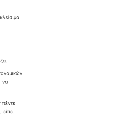
κλείσιμο
ζα.
κονομικών
α να
ν πέντε
 είπε.