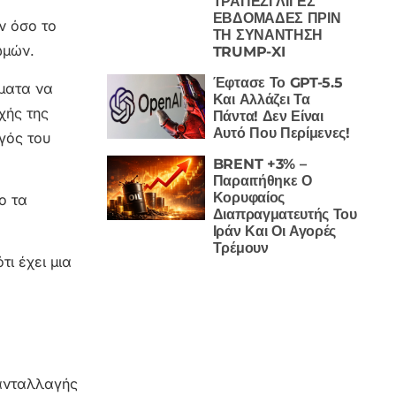
ΤΡΑΠΕΖΙ ΛΙΓΕΣ
ΕΒΔΟΜΑΔΕΣ ΠΡΙΝ
ν όσο το
ΤΗ ΣΥΝΑΝΤΗΣΗ
ωμών.
TRUMP-XI
Έφτασε Το GPT-5.5
ύματα να
Και Αλλάζει Τα
χής της
Πάντα! Δεν Είναι
Αυτό Που Περίμενες!
γός του
BRENT +3% –
Παραιτήθηκε Ο
Κορυφαίος
ο τα
Διαπραγματευτής Του
Ιράν Και Οι Αγορές
Τρέμουν
ι έχει μια
 ανταλλαγής