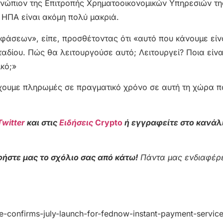
νώπιον της Επιτροπής Χρηματοοικονομικών Υπηρεσιών τη
ν ΗΠΑ είναι ακόμη πολύ μακριά.
φάσεων», είπε, προσθέτοντας ότι «αυτό που κάνουμε είν
αδίου. Πώς θα λειτουργούσε αυτό; Λειτουργεί? Ποια είνα
ικό;»
χουμε πληρωμές σε πραγματικό χρόνο σε αυτή τη χώρα π
Twitter
και στις
Ειδήσεις
Crypto
ή εγγραφείτε στο κανάλ
ήστε μας το σχόλιο σας από κάτω!
Πάντα μας ενδιαφέρε
e-confirms-july-launch-for-fednow-instant-payment-servic