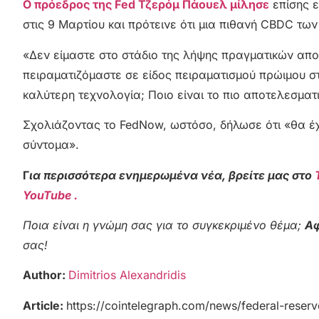
Ο πρόεδρος της Fed Τζερόμ Πάουελ μίλησε
επίσης ε
στις 9 Μαρτίου και πρότεινε ότι μια πιθανή CBDC τω
«Δεν είμαστε στο στάδιο της λήψης πραγματικών απο
πειραματιζόμαστε σε είδος πειραματισμού πρώιμου στ
καλύτερη τεχνολογία; Ποιο είναι το πιο αποτελεσματ
Σχολιάζοντας το FedNow, ωστόσο, δήλωσε ότι «θα έ
σύντομα».
Γ
ια περισσότερα ενημερωμένα νέα, βρείτε μας στο
YouTube .
Ποια είναι η γνώμη σας για το συγκεκριμένο θέμα;
Αφ
σας!
Author:
Dimitrios Alexandridis
Article:
https://cointelegraph.com/news/federal-reserv