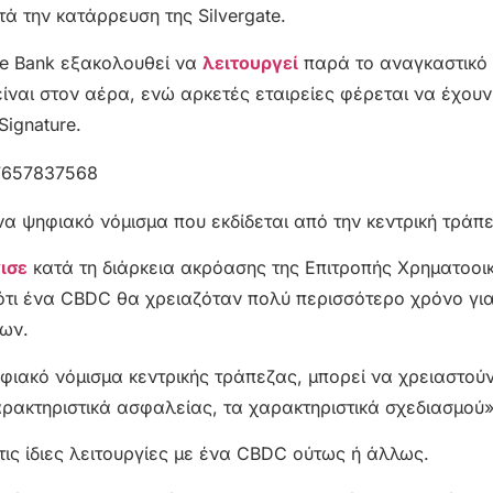
τά την κατάρρευση της Silvergate.
ure Bank εξακολουθεί να
λειτουργεί
παρά το αναγκαστικό 
είναι στον αέρα, ενώ αρκετές εταιρείες φέρεται να έχουν
Signature.
37657837568
α ψηφιακό νόμισμα που εκδίδεται από την κεντρική τράπε
ισε
κατά τη διάρκεια ακρόασης της Επιτροπής Χρηματοοι
τι ένα CBDC θα χρειαζόταν πολύ περισσότερο χρόνο γι
ων.
ιακό νόμισμα κεντρικής τράπεζας, μπορεί να χρειαστού
ρακτηριστικά ασφαλείας, τα χαρακτηριστικά σχεδιασμού»,
ις ίδιες λειτουργίες με ένα CBDC ούτως ή άλλως.