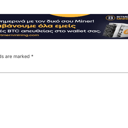
lds are marked
*