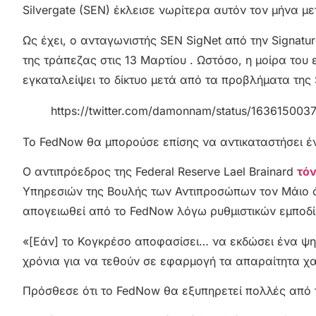
Silvergate (SEN) έκλεισε νωρίτερα αυτόν τον μήνα με
Ως έχει, ο ανταγωνιστής SEN SigNet από την Signat
της τράπεζας στις 13 Μαρτίου . Ωστόσο, η μοίρα του 
εγκαταλείψει το δίκτυο μετά από τα προβλήματα της 
https://twitter.com/damonnam/status/16361500
Το FedNow θα μπορούσε επίσης να αντικαταστήσει έν
Ο αντιπρόεδρος της Federal Reserve Lael Brainard
τόν
Υπηρεσιών της Βουλής των Αντιπροσώπων τον Μάιο ό
απογειωθεί από το FedNow λόγω ρυθμιστικών εμποδί
«[Εάν] το Κογκρέσο αποφασίσει… να εκδώσει ένα ψηφ
χρόνια για να τεθούν σε εφαρμογή τα απαραίτητα χα
Πρόσθεσε ότι το FedNow θα εξυπηρετεί πολλές από τ