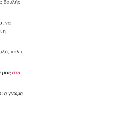
ς Βουλής
αι να
ι η
ολύ, πολύ
ι μας
στο
ι η γνώμη
e