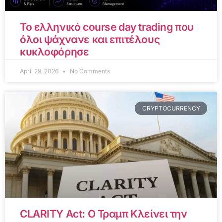
Το ελληνικό course day trading που
όλοι ψάχνανε και επιτέλους
κυκλοφόρησε
April 29, 2026
No Comments
CRYPTOCURRENCY
CLARITY Act: Ο Τραμπ Κλείνει την