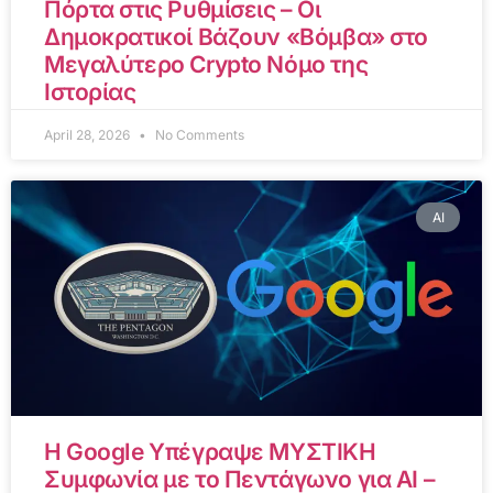
Πόρτα στις Ρυθμίσεις – Οι
Δημοκρατικοί Βάζουν «Βόμβα» στο
Μεγαλύτερο Crypto Νόμο της
Ιστορίας
April 28, 2026
No Comments
AI
Η Google Υπέγραψε ΜΥΣΤΙΚΗ
Συμφωνία με το Πεντάγωνο για AI –