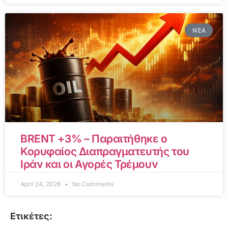
ΝΈΑ
BRENT +3% – Παραιτήθηκε ο
Κορυφαίος Διαπραγματευτής του
Ιράν και οι Αγορές Τρέμουν
April 24, 2026
No Comments
Ετικέτες: