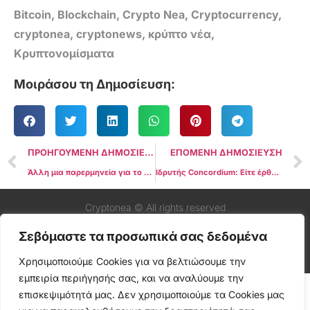
Bitcoin
,
Blockchain
,
Crypto Nea
,
Cryptocurrency
,
cryptonea
,
cryptonews
,
κρύπτο νέα
,
Κρυπτονομίσματα
Μοιράσου τη Δημοσίευση:
ΠΡΟΗΓΟΥΜΕΝΗ ΔΗΜΟΣΙΕΥΣΗ
ΕΠΟΜΕΝΗ ΔΗΜΟΣΙΕΥΣΗ
Άλλη μια παρερμηνεία για το ότι η Binance ανακοινώνει τη διαγραφή των Stablecoins στην Ευρώπη λόγω ανησυχιών για τη συμμόρφωση με το MiCA
Ιδρυτής Concordium: Είτε έρθουν τα Bitcoin ETFs είτε όχι, ετοιμαστείτε για ένα «περίεργο» Crypto Bull Market
Cryptonea © All rights reserved
Σεβόμαστε τα προσωπικά σας δεδομένα
Χρησιμοποιούμε Cookies για να βελτιώσουμε την
εμπειρία περιήγησής σας, και να αναλύουμε την
επισκεψιμότητά μας. Δεν χρησιμοποιούμε τα Cookies μας