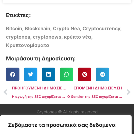
Ετικέτες:
Bitcoin
,
Blockchain
,
Crypto Nea
,
Cryptocurrency
,
cryptonea
,
cryptonews
,
κρύπτο νέα
,
Κρυπτονομίσματα
Μοιράσου τη Δημοσίευση:
ΠΡΟΗΓΟΥΜΕΝΗ ΔΗΜΟΣΙΕΥΣΗ
ΕΠΟΜΕΝΗ ΔΗΜΟΣΙΕΥΣΗ
Η αγωγή της SEC ισχυρίζεται ότι η Binance.US και ο Changpeng Zhao έθεσαν τα κεφάλαια των πελατών «σε σημαντικό κίνδυνο»
Ο Gensler της SEC ισχυρίζεται ότι υπάρχουν «παραλληλισμοί» μεταξύ της Binance και της FTX, ωστόσο δεν ασκήθηκε μήνυση
Cryptonea © All rights reserved
Σεβόμαστε τα προσωπικά σας δεδομένα