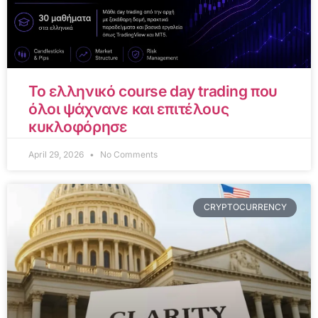
Το ελληνικό course day trading που
όλοι ψάχνανε και επιτέλους
κυκλοφόρησε
April 29, 2026
No Comments
CRYPTOCURRENCY