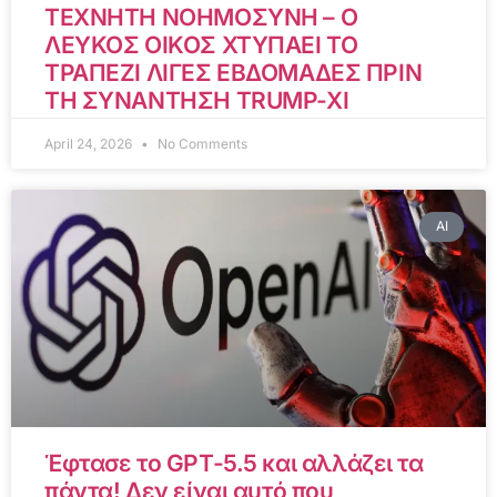
ΤΕΧΝΗΤΗ ΝΟΗΜΟΣΥΝΗ – Ο
ΛΕΥΚΟΣ ΟΙΚΟΣ ΧΤΥΠΑΕΙ ΤΟ
ΤΡΑΠΕΖΙ ΛΙΓΕΣ ΕΒΔΟΜΑΔΕΣ ΠΡΙΝ
ΤΗ ΣΥΝΑΝΤΗΣΗ TRUMP-XI
April 24, 2026
No Comments
AI
Έφτασε το GPT-5.5 και αλλάζει τα
πάντα! Δεν είναι αυτό που