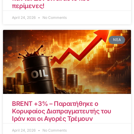
περίμενες!
April 24, 2026
No Comments
ΝΈΑ
BRENT +3% – Παραιτήθηκε ο
Κορυφαίος Διαπραγματευτής του
Ιράν και οι Αγορές Τρέμουν
April 24, 2026
No Comments