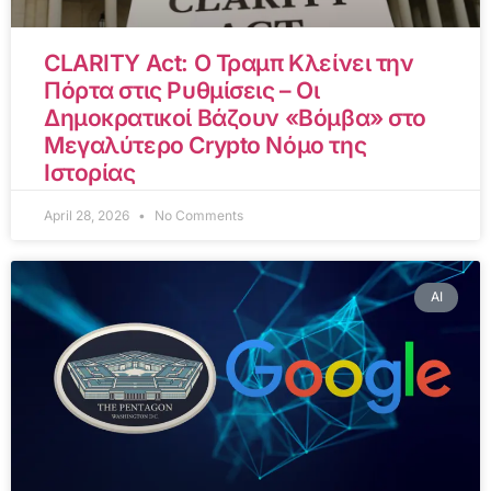
CLARITY Act: Ο Τραμπ Κλείνει την
Πόρτα στις Ρυθμίσεις – Οι
Δημοκρατικοί Βάζουν «Βόμβα» στο
Μεγαλύτερο Crypto Νόμο της
Ιστορίας
April 28, 2026
No Comments
AI