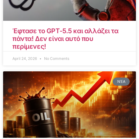
Έφτασε το GPT-5.5 και αλλάζει τα
πάντα! Δεν είναι αυτό που
περίμενες!
April 24, 2026
No Comments
ΝΈΑ