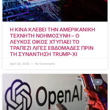
Η ΚΙΝΑ ΚΛΕΒΕΙ ΤΗΝ ΑΜΕΡΙΚΑΝΙΚΗ
ΤΕΧΝΗΤΗ ΝΟΗΜΟΣΥΝΗ – Ο
ΛΕΥΚΟΣ ΟΙΚΟΣ ΧΤΥΠΑΕΙ ΤΟ
ΤΡΑΠΕΖΙ ΛΙΓΕΣ ΕΒΔΟΜΑΔΕΣ ΠΡΙΝ
ΤΗ ΣΥΝΑΝΤΗΣΗ TRUMP-XI
April 24, 2026
No Comments
AI