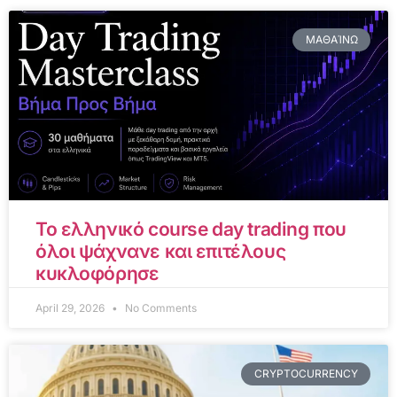
ΜΑΘΑΊΝΩ
Το ελληνικό course day trading που
όλοι ψάχνανε και επιτέλους
κυκλοφόρησε
April 29, 2026
No Comments
CRYPTOCURRENCY