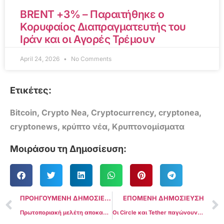
BRENT +3% – Παραιτήθηκε ο
Κορυφαίος Διαπραγματευτής του
Ιράν και οι Αγορές Τρέμουν
April 24, 2026
No Comments
Ετικέτες:
Bitcoin
,
Crypto Nea
,
Cryptocurrency
,
cryptonea
,
cryptonews
,
κρύπτο νέα
,
Κρυπτονομίσματα
Μοιράσου τη Δημοσίευση:
ΠΡΟΗΓΟΥΜΕΝΗ ΔΗΜΟΣΙΕΥΣΗ
ΕΠΟΜΕΝΗ ΔΗΜΟΣΙΕΥΣΗ
Πρωτοποριακή μελέτη αποκαλύπτει τον επαναστατικό αντίκτυπο του εργαλείου τεχνητής νοημοσύνης στην καθοδήγηση των χειρουργών και στον μετασχηματισμό της θεραπείας των όγκων του εγκεφάλου
Οι Circle και Tether παγώνουν $65M σε περιουσιακά στοιχεία που μεταφέρθηκαν από την Multichain