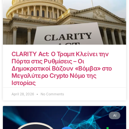
CLARITY Act: Ο Τραμπ Κλείνει την
Πόρτα στις Ρυθμίσεις – Οι
Δημοκρατικοί Βάζουν «Βόμβα» στο
Μεγαλύτερο Crypto Νόμο της
Ιστορίας
April 28, 2026
No Comments
AI