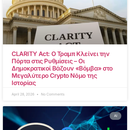
CLARITY Act: Ο Τραμπ Κλείνει την
Πόρτα στις Ρυθμίσεις – Οι
Δημοκρατικοί Βάζουν «Βόμβα» στο
Μεγαλύτερο Crypto Νόμο της
Ιστορίας
April 28, 2026
No Comments
AI