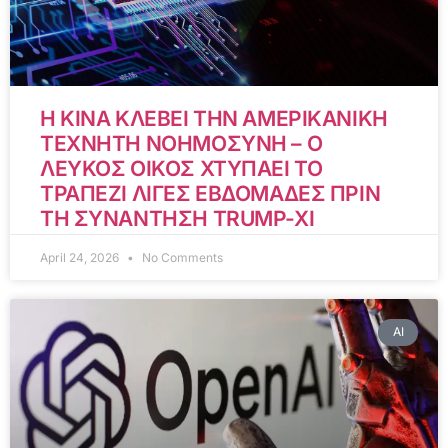
Η ΚΙΝΑ ΚΛΕΒΕΙ ΤΗΝ ΑΜΕΡΙΚΑΝΙΚΗ
ΤΕΧΝΗΤΗ ΝΟΗΜΟΣΥΝΗ – Ο
ΛΕΥΚΟΣ ΟΙΚΟΣ ΧΤΥΠΑΕΙ ΤΟ
ΤΡΑΠΕΖΙ ΛΙΓΕΣ ΕΒΔΟΜΑΔΕΣ ΠΡΙΝ
ΤΗ ΣΥΝΑΝΤΗΣΗ TRUMP-XI
April 24, 2026
No Comments
AI