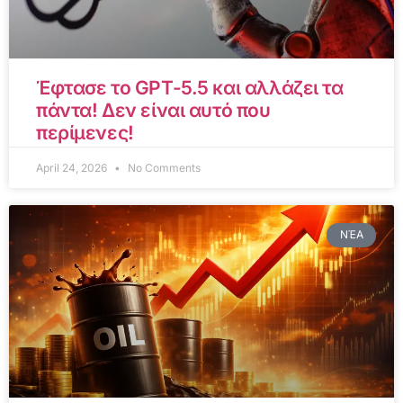
Έφτασε το GPT-5.5 και αλλάζει τα
πάντα! Δεν είναι αυτό που
περίμενες!
April 24, 2026
No Comments
ΝΈΑ