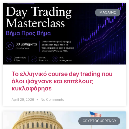
ΜΑΘΑΊΝΩ
Το ελληνικό course day trading που
όλοι ψάχνανε και επιτέλους
κυκλοφόρησε
April 29, 2026
No Comments
CRYPTOCURRENCY