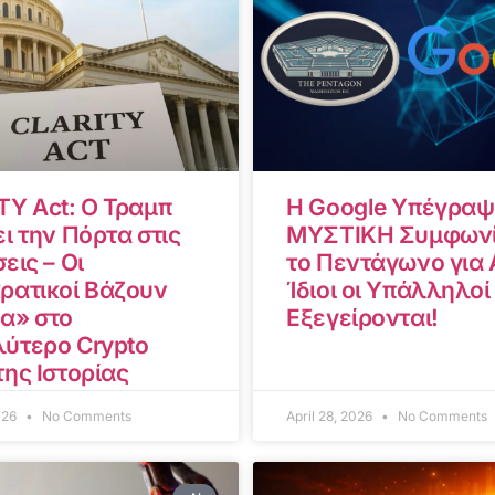
TY Act: Ο Τραμπ
Η Google Υπέγραψ
ι την Πόρτα στις
ΜΥΣΤΙΚΗ Συμφωνί
εις – Οι
το Πεντάγωνο για A
ρατικοί Βάζουν
Ίδιοι οι Υπάλληλοί
α» στο
Εξεγείρονται!
ύτερο Crypto
της Ιστορίας
2026
No Comments
April 28, 2026
No Comments