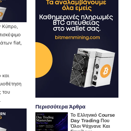
ν Κύπρο,
πισκέψιμο
των fiat,
 και
υιοθέτηση
 του
.
Περισσότερα Άρθρα
Το Ελληνικό Course
Day Trading Που
Όλοι Ψάχνανε Και