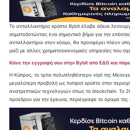
Το ανταλλακτήριο κρύπτο Bybit έλαβε άδεια λειτου
σηματοδοτώντας ένα σημαντικό βήμα για την επέκταση
ανταλλακτήριο στον κόσμο, θα προσφέρει πλέον υπη
μαζί με άλλες χρηματοοικονομικές υπηρεσίες που σχε
Κάνε την εγγραφή σου στην Bybit απο ΕΔΩ και πάρ
Η Κύπρος, το τρίτο πολυπληθέστερο νησί της Μεσογε
μεγαλύτερη προβολή ως hotspot κρύπτο στην περιοχή
ανατρεπτικών τεχνολογιών όπως το blockchain. Το 
προέδρου για την έρευνα, περιέγραψε το όραμα της 