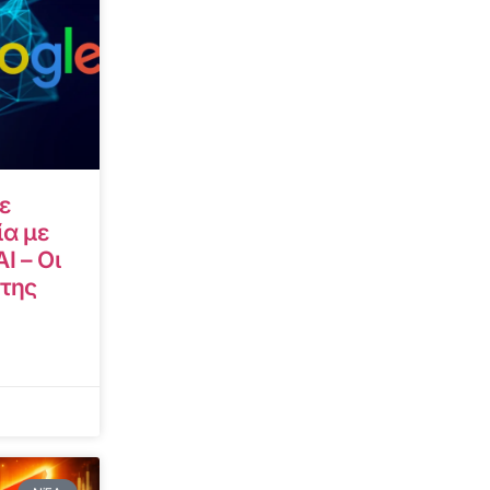
ε
α με
I – Οι
 της