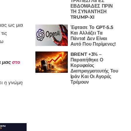
ΤΡΑΠΕΖΙ ΛΙΓΕΣ
ΕΒΔΟΜΑΔΕΣ ΠΡΙΝ
ΤΗ ΣΥΝΑΝΤΗΣΗ
TRUMP-XI
ιας ως μια
Έφτασε Το GPT-5.5
Και Αλλάζει Τα
τις
Πάντα! Δεν Είναι
ρω
Αυτό Που Περίμενες!
BRENT +3% –
Παραιτήθηκε Ο
ι μας
στο
Κορυφαίος
Διαπραγματευτής Του
Ιράν Και Οι Αγορές
Τρέμουν
ι η γνώμη