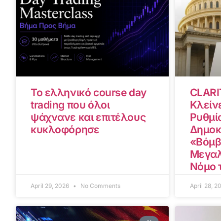
Το ελληνικό course day
CLARI
trading που όλοι
Κλείνε
ψάχνανε και επιτέλους
Ρυθμίσ
κυκλοφόρησε
Δημοκ
«Βόμβ
Μεγαλ
Νόμο 
April 29, 2026
No Comments
April 28, 