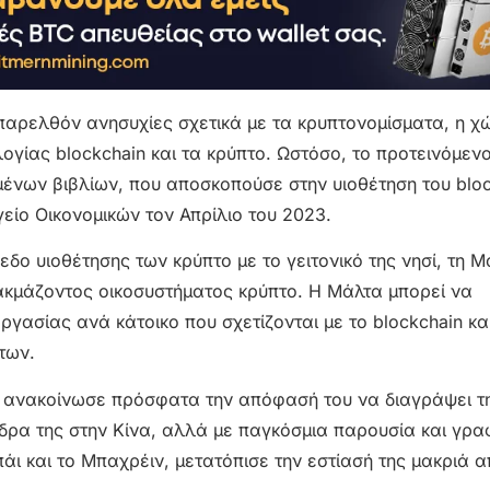
 παρελθόν ανησυχίες σχετικά με τα κρυπτονομίσματα, η χ
ογίας blockchain και τα κρύπτο. Ωστόσο, το προτεινόμεν
μένων βιβλίων, που αποσκοπούσε στην υιοθέτηση του bloc
είο Οικονομικών τον Απρίλιο του 2023.
εδο υιοθέτησης των κρύπτο με το γειτονικό της νησί, τη Μ
 ακμάζοντος οικοσυστήματος κρύπτο. Η Μάλτα μπορεί να
γασίας ανά κάτοικο που σχετίζονται με το blockchain κα
των.
nce ανακοίνωσε πρόσφατα την απόφασή του να διαγράψει 
 έδρα της στην Κίνα, αλλά με παγκόσμια παρουσία και γρα
άι και το Μπαχρέιν, μετατόπισε την εστίασή της μακριά α