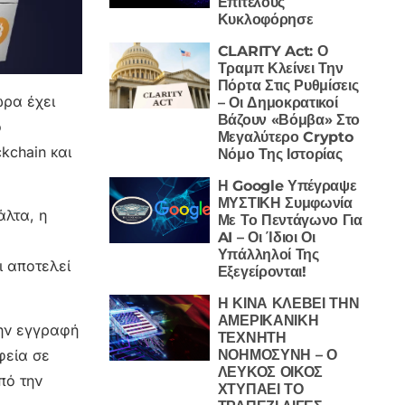
Επιτέλους
Κυκλοφόρησε
CLARITY Act: Ο
Τραμπ Κλείνει Την
Πόρτα Στις Ρυθμίσεις
ώρα έχει
– Οι Δημοκρατικοί
Βάζουν «Βόμβα» Στο
ο
Μεγαλύτερο Crypto
kchain και
Νόμο Της Ιστορίας
Η Google Υπέγραψε
ΜΥΣΤΙΚΗ Συμφωνία
άλτα, η
Με Το Πεντάγωνο Για
AI – Οι Ίδιοι Οι
Υπάλληλοί Της
ι αποτελεί
Εξεγείρονται!
Η ΚΙΝΑ ΚΛΕΒΕΙ ΤΗΝ
ΑΜΕΡΙΚΑΝΙΚΗ
την εγγραφή
ΤΕΧΝΗΤΗ
φεία σε
ΝΟΗΜΟΣΥΝΗ – Ο
ΛΕΥΚΟΣ ΟΙΚΟΣ
πό την
ΧΤΥΠΑΕΙ ΤΟ