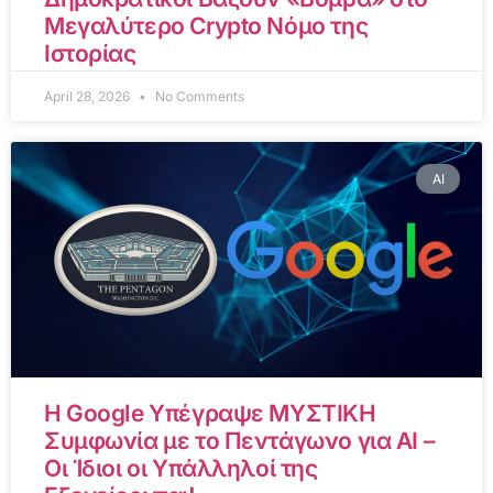
Μεγαλύτερο Crypto Νόμο της
Ιστορίας
April 28, 2026
No Comments
AI
Η Google Υπέγραψε ΜΥΣΤΙΚΗ
Συμφωνία με το Πεντάγωνο για AI –
Οι Ίδιοι οι Υπάλληλοί της