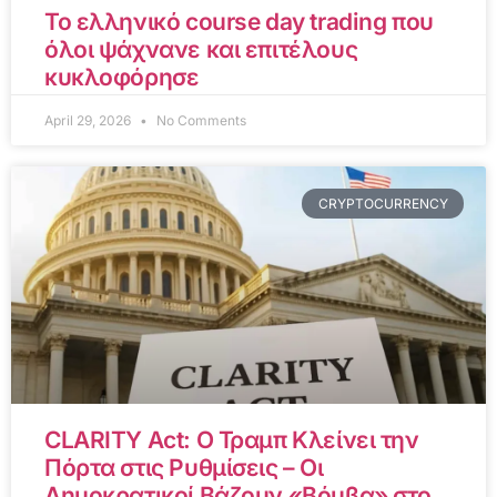
Το ελληνικό course day trading που
όλοι ψάχνανε και επιτέλους
κυκλοφόρησε
April 29, 2026
No Comments
CRYPTOCURRENCY
CLARITY Act: Ο Τραμπ Κλείνει την
Πόρτα στις Ρυθμίσεις – Οι
Δημοκρατικοί Βάζουν «Βόμβα» στο