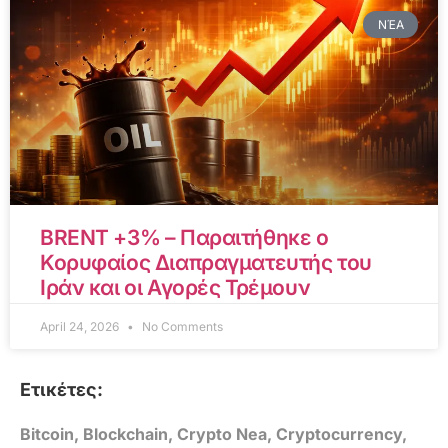
ΝΈΑ
BRENT +3% – Παραιτήθηκε ο
Κορυφαίος Διαπραγματευτής του
Ιράν και οι Αγορές Τρέμουν
April 24, 2026
No Comments
Ετικέτες:
Bitcoin
,
Blockchain
,
Crypto Nea
,
Cryptocurrency
,