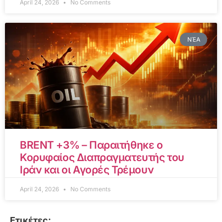
April 24, 2026
No Comments
ΝΈΑ
BRENT +3% – Παραιτήθηκε ο
Κορυφαίος Διαπραγματευτής του
Ιράν και οι Αγορές Τρέμουν
April 24, 2026
No Comments
Ετικέτες: