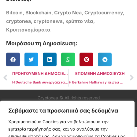
Bitcoin
,
Blockchain
,
Crypto Nea
,
Cryptocurrency
,
cryptonea
,
cryptonews
,
κρύπτο νέα
,
Κρυπτονομίσματα
Μοιράσου τη Δημοσίευση:
ΠΡΟΗΓΟΥΜΕΝΗ ΔΗΜΟΣΙΕΥΣΗ
ΕΠΟΜΕΝΗ ΔΗΜΟΣΙΕΥΣΗ
Η Deutsche Bank συνεργάζεται με την Bitpanda για την πραγματοποίηση άμεσων συναλλαγών σε κρυπτονομίσματα
Η Berkshire Hathaway πέφτει κατά 99% σε αξία σε σύγκριση με το Bitcoin από το 2015
Cryptonea © All rights reserved
Σεβόμαστε τα προσωπικά σας δεδομένα
Χρησιμοποιούμε Cookies για να βελτιώσουμε την
εμπειρία περιήγησής σας, και να αναλύουμε την
επισκεψιμότητά μας. Δεν χρησιμοποιούμε τα Cookies μας