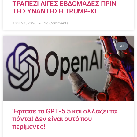
ΤΡΑΠΕΖΙ ΛΙΓΕΣ ΕΒΔΟΜΑΔΕΣ ΠΡΙΝ
ΤΗ ΣΥΝΑΝΤΗΣΗ TRUMP-XI
April 24, 2026
No Comments
AI
Έφτασε το GPT-5.5 και αλλάζει τα
πάντα! Δεν είναι αυτό που
περίμενες!