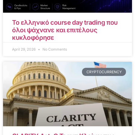
Το ελληνικό course day trading που
όλοι ψάχνανε και επιτέλους
κυκλοφόρησε
April 29, 2026
No Comments
CRYPTOCURRENCY