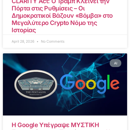
CLARITY Act: Ο Τραμπ Κλείνει την
Πόρτα στις Ρυθμίσεις – Οι
Δημοκρατικοί Βάζουν «Βόμβα» στο
Μεγαλύτερο Crypto Νόμο της
Ιστορίας
April 28, 2026
No Comments
AI
Η Google Υπέγραψε ΜΥΣΤΙΚΗ