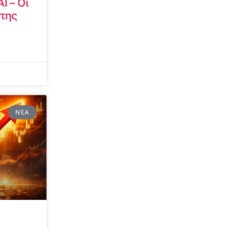
I – Οι
 της
ΝΈΑ