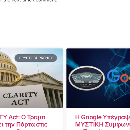
CRYPTOCURRENCY
TY Act: Ο Τραμπ
Η Google Υπέγραψ
ι την Πόρτα στις
ΜΥΣΤΙΚΗ Συμφωνί