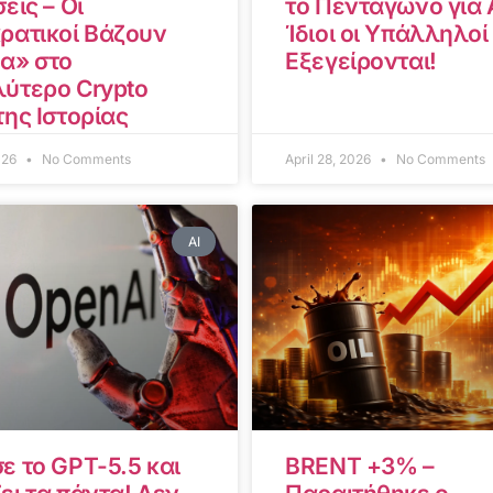
εις – Οι
το Πεντάγωνο για A
ρατικοί Βάζουν
Ίδιοι οι Υπάλληλοί
α» στο
Εξεγείρονται!
ύτερο Crypto
της Ιστορίας
2026
No Comments
April 28, 2026
No Comments
AI
ε το GPT-5.5 και
BRENT +3% –