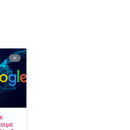
AI
ε
α με