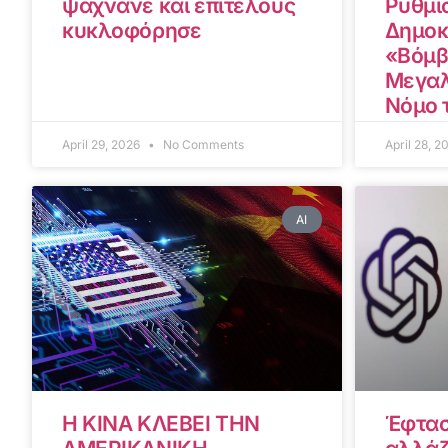
ψάχνανε και επιτέλους
Ρυθμίσ
κυκλοφόρησε
Δημοκ
«Βόμβ
Μεγαλ
Νόμο 
April 29, 2026
No Comments
April 28, 
AI
Η ΚΙΝΑ ΚΛΕΒΕΙ ΤΗΝ
Έφτασ