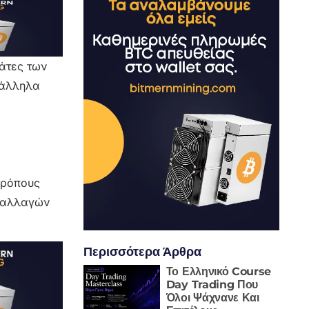
άτες των
ράλληλα
τρόπους
υναλλαγών
Περισσότερα Άρθρα
Το Ελληνικό Course
Day Trading Που
Όλοι Ψάχνανε Και