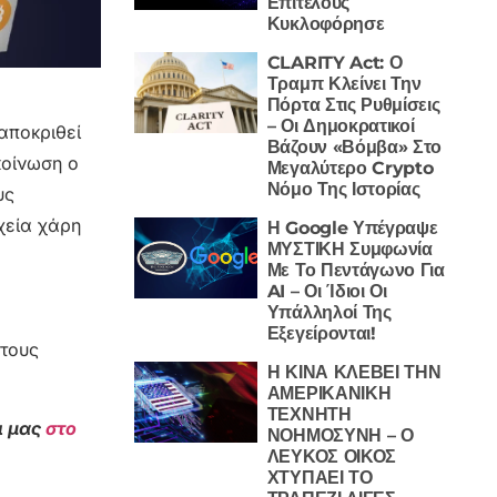
Επιτέλους
Κυκλοφόρησε
CLARITY Act: Ο
Τραμπ Κλείνει Την
Πόρτα Στις Ρυθμίσεις
– Οι Δημοκρατικοί
αποκριθεί
Βάζουν «Βόμβα» Στο
κοίνωση ο
Μεγαλύτερο Crypto
Νόμο Της Ιστορίας
υς
χεία χάρη
Η Google Υπέγραψε
ΜΥΣΤΙΚΗ Συμφωνία
Με Το Πεντάγωνο Για
AI – Οι Ίδιοι Οι
Υπάλληλοί Της
Εξεγείρονται!
στους
Η ΚΙΝΑ ΚΛΕΒΕΙ ΤΗΝ
ΑΜΕΡΙΚΑΝΙΚΗ
ΤΕΧΝΗΤΗ
ι μας
στο
ΝΟΗΜΟΣΥΝΗ – Ο
ΛΕΥΚΟΣ ΟΙΚΟΣ
ΧΤΥΠΑΕΙ ΤΟ