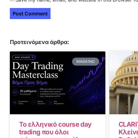
Προτεινόμενα άρθρα:
ΜΑΘΑΊΝΩ
Το ελληνικό course day
CLARI
trading που όλοι
Κλείνε