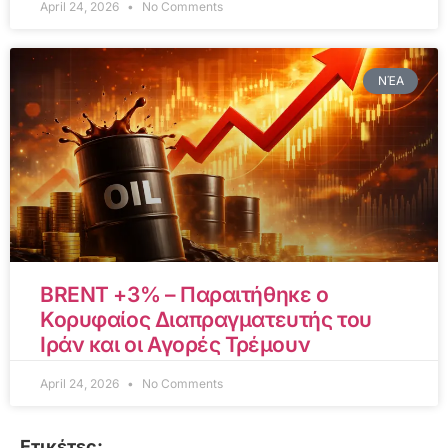
April 24, 2026
No Comments
ΝΈΑ
BRENT +3% – Παραιτήθηκε ο
Κορυφαίος Διαπραγματευτής του
Ιράν και οι Αγορές Τρέμουν
April 24, 2026
No Comments
Ετικέτες: