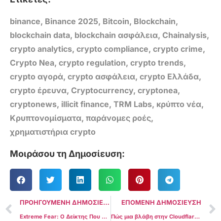
binance
,
Binance 2025
,
Bitcoin
,
Blockchain
,
blockchain data
,
blockchain ασφάλεια
,
Chainalysis
,
crypto analytics
,
crypto compliance
,
crypto crime
,
Crypto Nea
,
crypto regulation
,
crypto trends
,
crypto αγορά
,
crypto ασφάλεια
,
crypto Ελλάδα
,
crypto έρευνα
,
Cryptocurrency
,
cryptonea
,
cryptonews
,
illicit finance
,
TRM Labs
,
κρύπτο νέα
,
Κρυπτονομίσματα
,
παράνομες ροές
,
χρηματιστήρια crypto
Μοιράσου τη Δημοσίευση:
ΠΡΟΗΓΟΥΜΕΝΗ ΔΗΜΟΣΙΕΥΣΗ
ΕΠΟΜΕΝΗ ΔΗΜΟΣΙΕΥΣΗ
Extreme Fear: Ο Δείκτης Που Δείχνει Πανικό Στην Αγορά και Τι Γίνεται Πάντα Μετά
Πώς μια βλάβη στην Cloudflare έριξε το μισό internet: Τι έγινε στις 18 Νοεμβρίου 2025