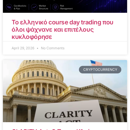
Το ελληνικό course day trading που
όλοι ψάχνανε και επιτέλους
κυκλοφόρησε
April 29, 2026
No Comments
CRYPTOCURRENCY