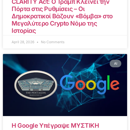
CLARITY Act: Ο Τραμπ Κλείνει την
Πόρτα στις Ρυθμίσεις – Οι
Δημοκρατικοί Βάζουν «Βόμβα» στο
Μεγαλύτερο Crypto Νόμο της
Ιστορίας
April 28, 2026
No Comments
AI
Η Google Υπέγραψε ΜΥΣΤΙΚΗ