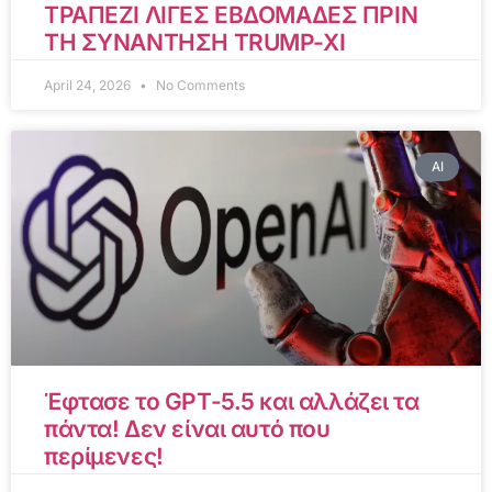
ΤΡΑΠΕΖΙ ΛΙΓΕΣ ΕΒΔΟΜΑΔΕΣ ΠΡΙΝ
ΤΗ ΣΥΝΑΝΤΗΣΗ TRUMP-XI
April 24, 2026
No Comments
AI
Έφτασε το GPT-5.5 και αλλάζει τα
πάντα! Δεν είναι αυτό που
περίμενες!