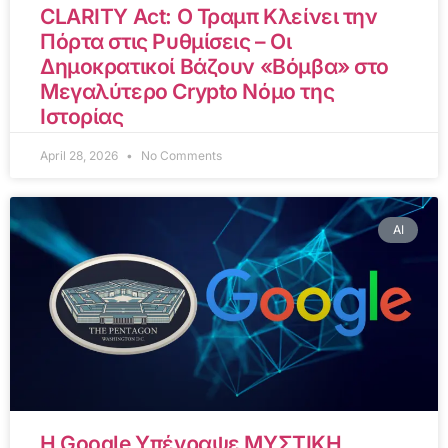
CLARITY Act: Ο Τραμπ Κλείνει την
Πόρτα στις Ρυθμίσεις – Οι
Δημοκρατικοί Βάζουν «Βόμβα» στο
Μεγαλύτερο Crypto Νόμο της
Ιστορίας
April 28, 2026
No Comments
AI
Η Google Υπέγραψε ΜΥΣΤΙΚΗ