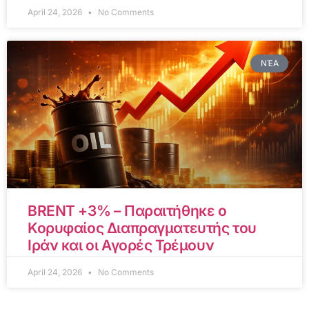
April 24, 2026
No Comments
ΝΈΑ
BRENT +3% – Παραιτήθηκε ο
Κορυφαίος Διαπραγματευτής του
Ιράν και οι Αγορές Τρέμουν
April 24, 2026
No Comments