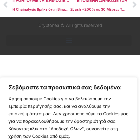
ΠΡΟΗΓΟΥΜΕΝΗ ΔΗΜΟΣΙΕΥΣΗ
ΕΠΟΜΕΝΗ ΔΗΜΟΣΙΕΥΣΗ
Η Chainalysis Βρήκε ότι η Binance Είναι Πιο «Καθαρή» Ακόμα και Από Τράπεζες
Zcash +200% σε 30 Μέρες: Τα 5 Tokens Που Εκτοξεύτηκαν Την Ώρα Που Όλη Η Αγορά Τρόμαζε
Cryptonea © All rights reserved
Σεβόμαστε τα προσωπικά σας δεδομένα
Χρησιμοποιούμε Cookies για να βελτιώσουμε την
εμπειρία περιήγησής σας, και να αναλύουμε την
επισκεψιμότητά μας. Δεν χρησιμοποιούμε τα Cookies μας
για να παρακολουθήσουμε την δραστηριότητά σας.
Κάνοντας κλικ στο "Αποδοχή Όλων", συναινείτε στη
χρήση των Cookies από εμάς.