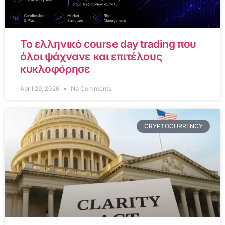
Το ελληνικό course day trading που
όλοι ψάχνανε και επιτέλους
κυκλοφόρησε
April 29, 2026
No Comments
CRYPTOCURRENCY