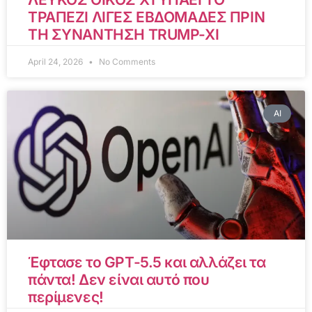
ΤΡΑΠΕΖΙ ΛΙΓΕΣ ΕΒΔΟΜΑΔΕΣ ΠΡΙΝ
ΤΗ ΣΥΝΑΝΤΗΣΗ TRUMP-XI
April 24, 2026
No Comments
AI
Έφτασε το GPT-5.5 και αλλάζει τα
πάντα! Δεν είναι αυτό που
περίμενες!