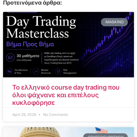
Προτεινόμενα άρθρα:
ΜΑΘΑΊΝΩ
Το ελληνικό course day trading που
όλοι ψάχνανε και επιτέλους
κυκλοφόρησε
April 29, 2026
No Comments