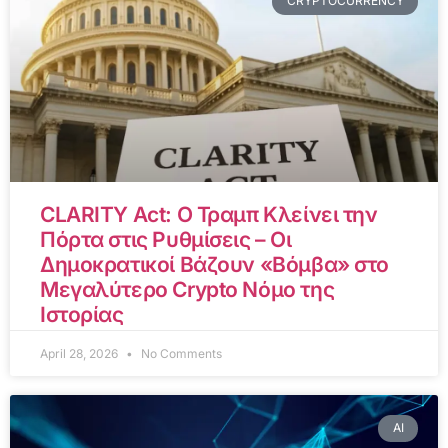
CRYPTOCURRENCY
CLARITY Act: Ο Τραμπ Κλείνει την
Πόρτα στις Ρυθμίσεις – Οι
Δημοκρατικοί Βάζουν «Βόμβα» στο
Μεγαλύτερο Crypto Νόμο της
Ιστορίας
April 28, 2026
No Comments
AI