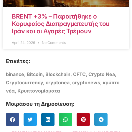
BRENT +3% – Παραιτήθηκε ο
Κορυφαίος Διαπραγματευτής του
Ιράν και οι Αγορές Τρέμουν
April 24, 2026
No Comments
Ετικέτες:
binance
,
Bitcoin
,
Blockchain
,
CFTC
,
Crypto Nea
,
Cryptocurrency
,
cryptonea
,
cryptonews
,
κρύπτο
νέα
,
Κρυπτονομίσματα
Μοιράσου τη Δημοσίευση: