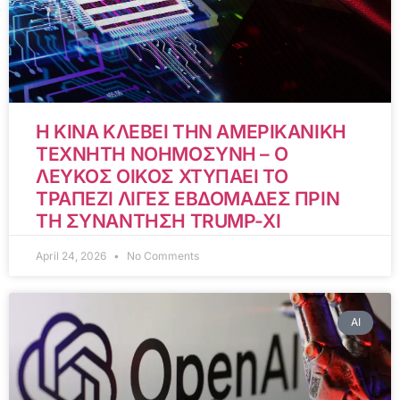
Η ΚΙΝΑ ΚΛΕΒΕΙ ΤΗΝ ΑΜΕΡΙΚΑΝΙΚΗ
ΤΕΧΝΗΤΗ ΝΟΗΜΟΣΥΝΗ – Ο
ΛΕΥΚΟΣ ΟΙΚΟΣ ΧΤΥΠΑΕΙ ΤΟ
ΤΡΑΠΕΖΙ ΛΙΓΕΣ ΕΒΔΟΜΑΔΕΣ ΠΡΙΝ
ΤΗ ΣΥΝΑΝΤΗΣΗ TRUMP-XI
April 24, 2026
No Comments
AI