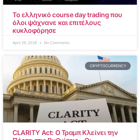
Το ελληνικό course day trading που
όλοι ψάχνανε και επιτέλους
κυκλοφόρησε
April 29, 2026
No Comments
CRYPTOCURRENCY
CLARITY Act: Ο Τραμπ Κλείνει την