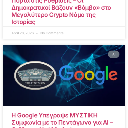
Πόρτα στις Ρυθμίσεις – Οι
Δημοκρατικοί Βάζουν «Βόμβα» στο
Μεγαλύτερο Crypto Νόμο της
Ιστορίας
April 28, 2026
No Comments
AI
Η Google Υπέγραψε ΜΥΣΤΙΚΗ
Συμφωνία με το Πεντάγωνο για AI –