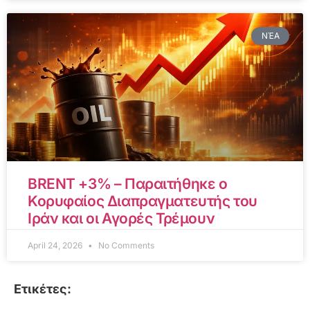
ΝΈΑ
BRENT +3% – Παραιτήθηκε ο
Κορυφαίος Διαπραγματευτής του
Ιράν και οι Αγορές Τρέμουν
April 24, 2026
No Comments
Ετικέτες: