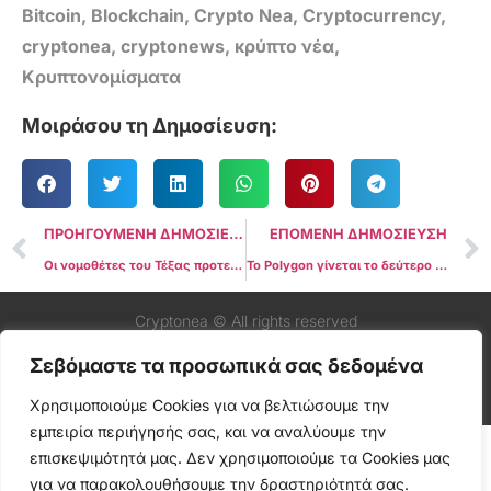
Bitcoin
,
Blockchain
,
Crypto Nea
,
Cryptocurrency
,
cryptonea
,
cryptonews
,
κρύπτο νέα
,
Κρυπτονομίσματα
Μοιράσου τη Δημοσίευση:
ΠΡΟΗΓΟΥΜΕΝΗ ΔΗΜΟΣΙΕΥΣΗ
ΕΠΟΜΕΝΗ ΔΗΜΟΣΙΕΥΣΗ
Οι νομοθέτες του Τέξας προτείνουν ένα κρατικό ψηφιακό νόμισμα με βάση τον χρυσό
Το Polygon γίνεται το δεύτερο μεγαλύτερο blockchain παιχνιδιών μετά την αύξηση της δραστηριότητας των χρηστών τον Μάρτιο
Cryptonea © All rights reserved
Σεβόμαστε τα προσωπικά σας δεδομένα
Χρησιμοποιούμε Cookies για να βελτιώσουμε την
εμπειρία περιήγησής σας, και να αναλύουμε την
επισκεψιμότητά μας. Δεν χρησιμοποιούμε τα Cookies μας
για να παρακολουθήσουμε την δραστηριότητά σας.