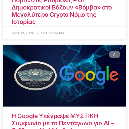
Πόρτα στις Ρυθμίσεις – Οι
Δημοκρατικοί Βάζουν «Βόμβα» στο
Μεγαλύτερο Crypto Νόμο της
Ιστορίας
April 28, 2026
No Comments
AI
Η Google Υπέγραψε ΜΥΣΤΙΚΗ
Συμφωνία με το Πεντάγωνο για AI –