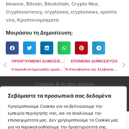
binance
,
Bitcoin
,
Blockchain
,
Crypto Nea
,
Cryptocurrency
,
cryptonea
,
cryptonews
,
κρύπτο
νέα
,
Κρυπτονομίσματα
Μοιράσου τη Δημοσίευση:
ΠΡΟΗΓΟΥΜΕΝΗ ΔΗΜΟΣΙΕΥΣΗ
ΕΠΟΜΕΝΗ ΔΗΜΟΣΙΕΥΣΗ
Η OpenAI αντιμετωπίζει ομαδική αγωγή για κλοπή δεδομένων: Πληροφορίες για τη νομική πρόκληση του Δημιουργού ChatGPT
Το Κοινοβούλιο της Σλοβακίας εγκρίνει μειωμένους φόρους στα κρυπτονομίσματα
Cryptonea © All rights reserved
Σεβόμαστε τα προσωπικά σας δεδομένα
Χρησιμοποιούμε Cookies για να βελτιώσουμε την
εμπειρία περιήγησής σας, και να αναλύουμε την
επισκεψιμότητά μας. Δεν χρησιμοποιούμε τα Cookies μας
για να παρακολουθήσουμε την δραστηριότητά σας.