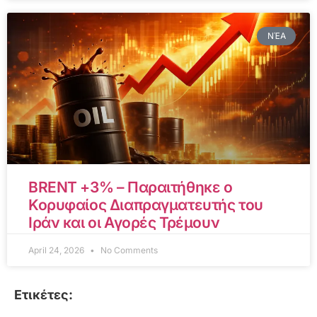
ΝΈΑ
BRENT +3% – Παραιτήθηκε ο
Κορυφαίος Διαπραγματευτής του
Ιράν και οι Αγορές Τρέμουν
April 24, 2026
No Comments
Ετικέτες: