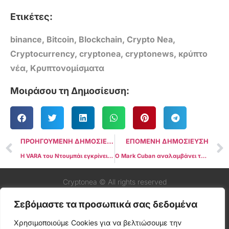
Ετικέτες:
binance
,
Bitcoin
,
Blockchain
,
Crypto Nea
,
Cryptocurrency
,
cryptonea
,
cryptonews
,
κρύπτο
νέα
,
Κρυπτονομίσματα
Μοιράσου τη Δημοσίευση:
ΠΡΟΗΓΟΥΜΕΝΗ ΔΗΜΟΣΙΕΥΣΗ
ΕΠΟΜΕΝΗ ΔΗΜΟΣΙΕΥΣΗ
Η VARA του Ντουμπάι εγκρίνει την “προπαρασκευαστική” άδεια του OKX στο πλαίσιο των σχεδίων επέκτασης του ανταλλακτηρίου
Ο Mark Cuban αναλαμβάνει την SEC, τον John Reed Stark και το “σύνδρομο κρύπτο διαταραχής”
Cryptonea © All rights reserved
Σεβόμαστε τα προσωπικά σας δεδομένα
Χρησιμοποιούμε Cookies για να βελτιώσουμε την