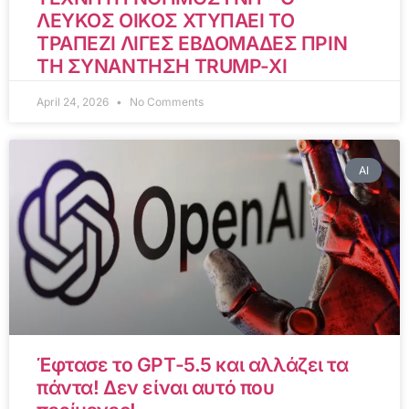
ΛΕΥΚΟΣ ΟΙΚΟΣ ΧΤΥΠΑΕΙ ΤΟ
ΤΡΑΠΕΖΙ ΛΙΓΕΣ ΕΒΔΟΜΑΔΕΣ ΠΡΙΝ
ΤΗ ΣΥΝΑΝΤΗΣΗ TRUMP-XI
April 24, 2026
No Comments
AI
Έφτασε το GPT-5.5 και αλλάζει τα
πάντα! Δεν είναι αυτό που