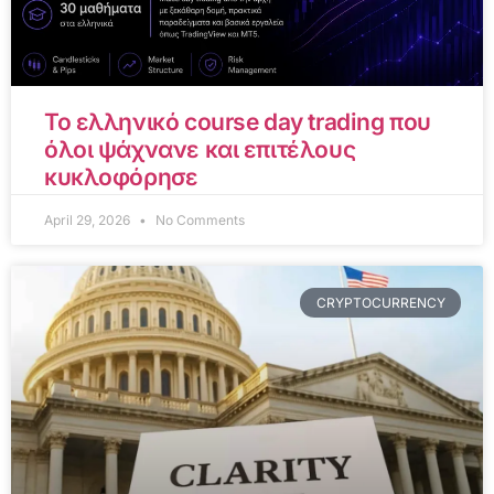
Το ελληνικό course day trading που
όλοι ψάχνανε και επιτέλους
κυκλοφόρησε
April 29, 2026
No Comments
CRYPTOCURRENCY