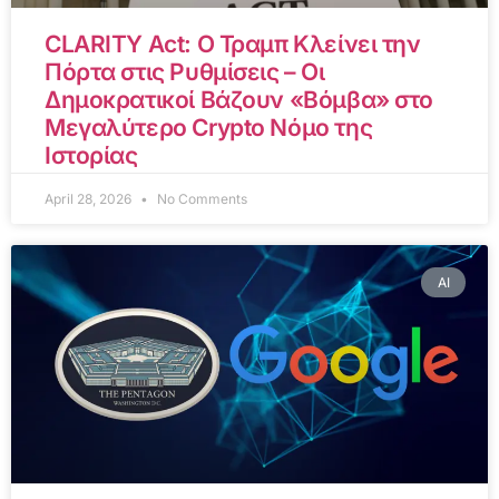
CLARITY Act: Ο Τραμπ Κλείνει την
Πόρτα στις Ρυθμίσεις – Οι
Δημοκρατικοί Βάζουν «Βόμβα» στο
Μεγαλύτερο Crypto Νόμο της
Ιστορίας
April 28, 2026
No Comments
AI