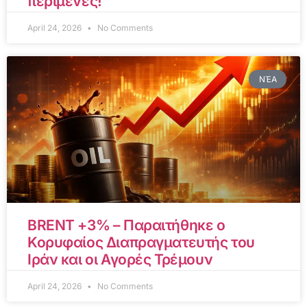
περίμενες!
April 24, 2026
No Comments
ΝΈΑ
BRENT +3% – Παραιτήθηκε ο
Κορυφαίος Διαπραγματευτής του
Ιράν και οι Αγορές Τρέμουν
April 24, 2026
No Comments