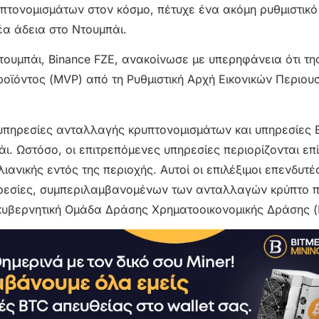
υπτονομισμάτων στον κόσμο, πέτυχε ένα ακόμη ρυθμιστικ
α άδεια στο Ντουμπάι.
 Ντουμπάι, Binance FZE, ανακοίνωσε με υπερηφάνεια ότι τη
ροϊόντος (MVP) από τη Ρυθμιστική Αρχή Εικονικών Περιου
 υπηρεσίες ανταλλαγής κρυπτονομισμάτων και υπηρεσίες 
ι. Ωστόσο, οι επιτρεπόμενες υπηρεσίες περιορίζονται επί
ιανικής εντός της περιοχής. Αυτοί οι επιλέξιμοι επενδυτ
ρεσίες, συμπεριλαμβανομένων των ανταλλαγών κρύπτο 
ακυβερνητική Ομάδα Δράσης Χρηματοοικονομικής Δράσης (