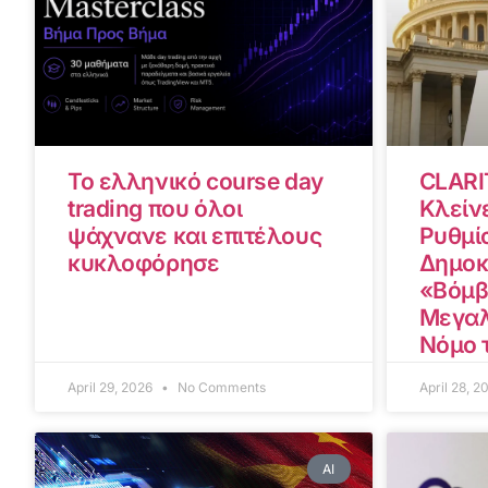
Το ελληνικό course day
CLARI
trading που όλοι
Κλείνε
ψάχνανε και επιτέλους
Ρυθμίσ
κυκλοφόρησε
Δημοκ
«Βόμβ
Μεγαλ
Νόμο 
April 29, 2026
No Comments
April 28, 
AI