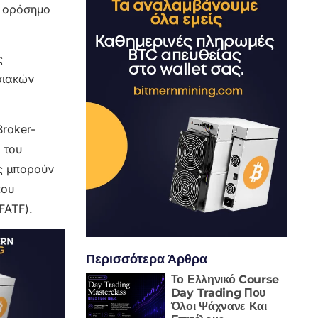
ό ορόσημο
ς
σιακών
Broker-
 του
ές μπορούν
που
FATF).
Περισσότερα Άρθρα
Το Ελληνικό Course
Day Trading Που
Όλοι Ψάχνανε Και