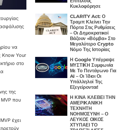
Επιτέλους
Κυκλοφόρησε
CLARITY Act: Ο
τουργίας
Τραμπ Κλείνει Την
ιασφάλισης
Πόρτα Στις Ρυθμίσεις
– Οι Δημοκρατικοί
Βάζουν «Βόμβα» Στο
Μεγαλύτερο Crypto
ηρίου να
Νόμο Της Ιστορίας
ς Know Your
Η Google Υπέγραψε
κτήριο στο
ΜΥΣΤΙΚΗ Συμφωνία
Με Το Πεντάγωνο Για
ια
AI – Οι Ίδιοι Οι
Υπάλληλοί Της
Εξεγείρονται!
νης της
Η ΚΙΝΑ ΚΛΕΒΕΙ ΤΗΝ
ς MVP που
ΑΜΕΡΙΚΑΝΙΚΗ
ΤΕΧΝΗΤΗ
ΝΟΗΜΟΣΥΝΗ – Ο
ΛΕΥΚΟΣ ΟΙΚΟΣ
 MVP έχει
ΧΤΥΠΑΕΙ ΤΟ
πηρετούν