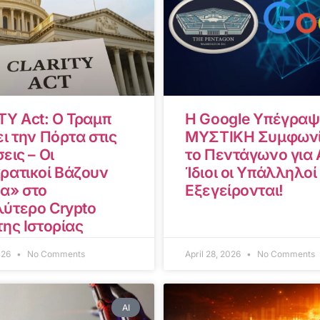
TY Act: Ο Τραμπ
Η Google Υπέγραψ
ι την Πόρτα στις
ΜΥΣΤΙΚΗ Συμφωνί
εις – Οι
το Πεντάγωνο για A
ρατικοί Βάζουν
Ίδιοι οι Υπάλληλοί
α» στο
Εξεγείρονται!
ύτερο Crypto
της Ιστορίας
2026
No Comments
April 28, 2026
No Comments
AI