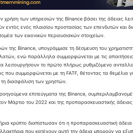
ν χρήση των υπηρεσιών της Binance βάσει της άδειας λει
ύν εντός ενός πλαισίου προστασίας των επενδυτών και δ
τομέα των εικονικών περιουσιακών στοιχείων.
ών της Binance, υπογράμμισε τη δέσμευση του χρηματιστ
ελατών, ενώ παράλληλα συμμορφώνεται με τις απαιτήσει
να λειτουργήσουν το πρώτο πλήρως ρυθμιζόμενο ανταλλα
ος που συμμορφώνεται με τη FATF, θέτοντας τα θεμέλια γ
τη διασφάλιση των χρηστών.
 προηγούμενα επιτεύγματα της Binance, συμπεριλαμβανομέ
ον Μάρτιο του 2022 και της προπαρασκευαστικής άδεια
τήρια κρύπτο διαπίστωσαν ότι η προπαρασκευαστική άδεια
αλλακτήρια που κατέχουν αυτή την άδεια μπορούν να εξυ