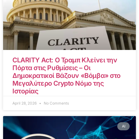
CLARITY Act: Ο Τραμπ Κλείνει την
Πόρτα στις Ρυθμίσεις – Οι
Δημοκρατικοί Βάζουν «Βόμβα» στο
Μεγαλύτερο Crypto Νόμο της
Ιστορίας
April 28, 2026
No Comments
AI