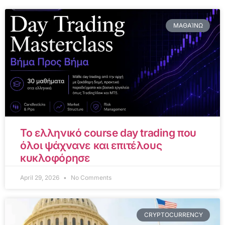
ΜΑΘΑΊΝΩ
Το ελληνικό course day trading που
όλοι ψάχνανε και επιτέλους
κυκλοφόρησε
April 29, 2026
No Comments
CRYPTOCURRENCY