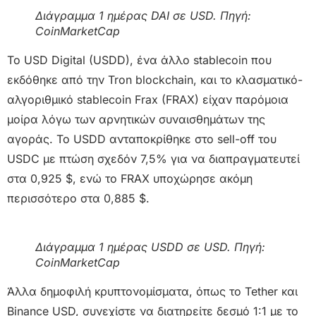
Διάγραμμα 1 ημέρας DAI σε USD. Πηγή:
CoinMarketCap
Το USD Digital (USDD), ένα άλλο stablecoin που
εκδόθηκε από την Tron blockchain, και το κλασματικό-
αλγοριθμικό stablecoin Frax (FRAX) είχαν παρόμοια
μοίρα λόγω των αρνητικών συναισθημάτων της
αγοράς. Το USDD ανταποκρίθηκε στο sell-off του
USDC με πτώση σχεδόν 7,5% για να διαπραγματευτεί
στα 0,925 $, ενώ το FRAX υποχώρησε ακόμη
περισσότερο στα 0,885 $.
Διάγραμμα 1 ημέρας USDD σε USD. Πηγή:
CoinMarketCap
Άλλα δημοφιλή κρυπτονομίσματα, όπως το Tether
και
Binance USD, συνεχίστε να διατηρείτε δεσμό 1:1 με το