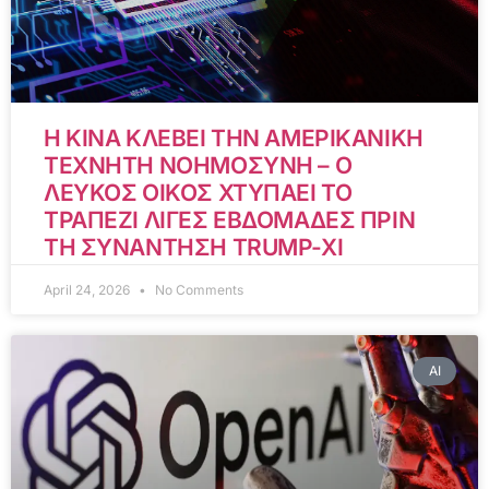
Η ΚΙΝΑ ΚΛΕΒΕΙ ΤΗΝ ΑΜΕΡΙΚΑΝΙΚΗ
ΤΕΧΝΗΤΗ ΝΟΗΜΟΣΥΝΗ – Ο
ΛΕΥΚΟΣ ΟΙΚΟΣ ΧΤΥΠΑΕΙ ΤΟ
ΤΡΑΠΕΖΙ ΛΙΓΕΣ ΕΒΔΟΜΑΔΕΣ ΠΡΙΝ
ΤΗ ΣΥΝΑΝΤΗΣΗ TRUMP-XI
April 24, 2026
No Comments
AI