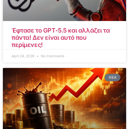
Έφτασε το GPT-5.5 και αλλάζει τα
πάντα! Δεν είναι αυτό που
περίμενες!
April 24, 2026
No Comments
ΝΈΑ