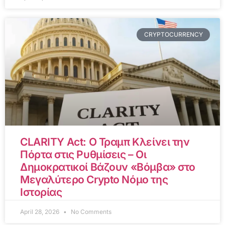
CRYPTOCURRENCY
CLARITY Act: Ο Τραμπ Κλείνει την
Πόρτα στις Ρυθμίσεις – Οι
Δημοκρατικοί Βάζουν «Βόμβα» στο
Μεγαλύτερο Crypto Νόμο της
Ιστορίας
April 28, 2026
No Comments