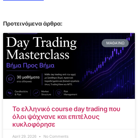
Προτεινόμενα άρθρα:
ΜΑΘΑΊΝΩ
Το ελληνικό course day trading που
όλοι ψάχνανε και επιτέλους
κυκλοφόρησε
April 29, 2026
No Comments