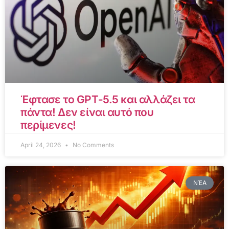
Έφτασε το GPT-5.5 και αλλάζει τα
πάντα! Δεν είναι αυτό που
περίμενες!
April 24, 2026
No Comments
ΝΈΑ