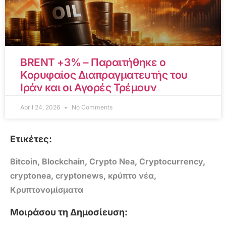
BRENT +3% – Παραιτήθηκε ο
Κορυφαίος Διαπραγματευτής του
Ιράν και οι Αγορές Τρέμουν
April 24, 2026
No Comments
Ετικέτες:
Bitcoin
,
Blockchain
,
Crypto Nea
,
Cryptocurrency
,
cryptonea
,
cryptonews
,
κρύπτο νέα
,
Κρυπτονομίσματα
Μοιράσου τη Δημοσίευση: