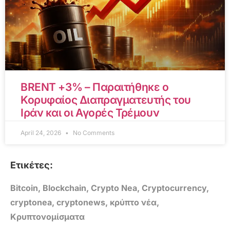
BRENT +3% – Παραιτήθηκε ο
Κορυφαίος Διαπραγματευτής του
Ιράν και οι Αγορές Τρέμουν
April 24, 2026
No Comments
Ετικέτες:
Bitcoin
,
Blockchain
,
Crypto Nea
,
Cryptocurrency
,
cryptonea
,
cryptonews
,
κρύπτο νέα
,
Κρυπτονομίσματα