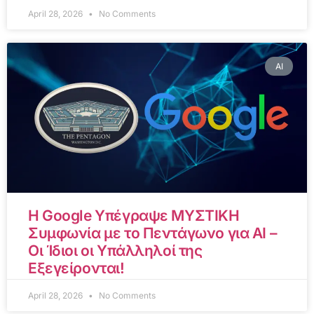
April 28, 2026
No Comments
AI
Η Google Υπέγραψε ΜΥΣΤΙΚΗ
Συμφωνία με το Πεντάγωνο για AI –
Οι Ίδιοι οι Υπάλληλοί της
Εξεγείρονται!
April 28, 2026
No Comments