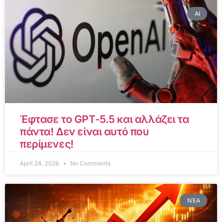
AI
Έφτασε το GPT-5.5 και αλλάζει τα
πάντα! Δεν είναι αυτό που
περίμενες!
April 24, 2026
No Comments
ΝΈΑ