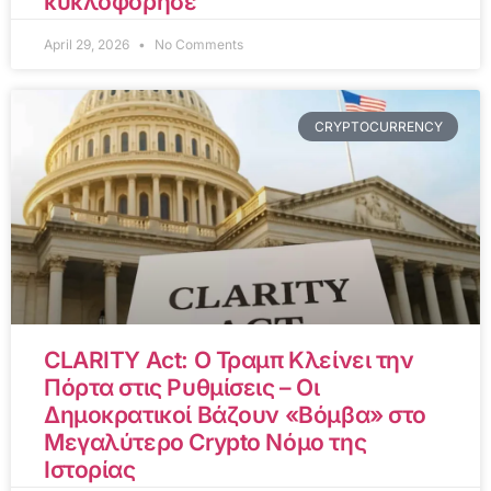
κυκλοφόρησε
April 29, 2026
No Comments
CRYPTOCURRENCY
CLARITY Act: Ο Τραμπ Κλείνει την
Πόρτα στις Ρυθμίσεις – Οι
Δημοκρατικοί Βάζουν «Βόμβα» στο
Μεγαλύτερο Crypto Νόμο της
Ιστορίας