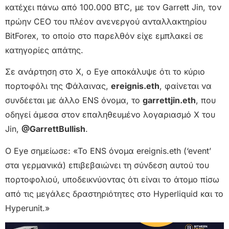
κατέχει πάνω από 100.000 BTC, με τον Garrett Jin, τον
πρώην CEO του πλέον ανενεργού ανταλλακτηρίου
BitForex, το οποίο στο παρελθόν είχε εμπλακεί σε
κατηγορίες απάτης.
Σε ανάρτηση στο X, ο Eye αποκάλυψε ότι το κύριο
πορτοφόλι της Φάλαινας,
ereignis.eth
, φαίνεται να
συνδέεται με άλλο ENS όνομα, το
garrettjin.eth
, που
οδηγεί άμεσα στον επαληθευμένο λογαριασμό X του
Jin,
@GarrettBullish
.
Ο Eye σημείωσε: «Το ENS όνομα ereignis.eth (‘event’
στα γερμανικά) επιβεβαιώνει τη σύνδεση αυτού του
πορτοφολιού, υποδεικνύοντας ότι είναι το άτομο πίσω
από τις μεγάλες δραστηριότητες στο Hyperliquid και το
Hyperunit.»