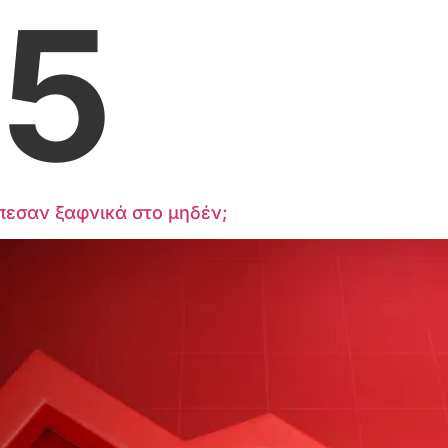
5
έπεσαν ξαφνικά στο μηδέν;