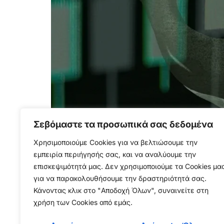
Σεβόμαστε τα προσωπικά σας δεδομένα
Ο ερευνητής κρυπτονομισμάτων Eye φαίνεται
Garrett Jin, τον πρώην CEO του πλέον ανεν
Χρησιμοποιούμε Cookies για να βελτιώσουμε την
εμπειρία περιήγησής σας, και να αναλύουμε την
ανάρτηση στο X, ο Eye αποκάλυψε ότι το κύρ
επισκεψιμότητά μας. Δεν χρησιμοποιούμε τα Cookies μα
για να παρακολουθήσουμε την δραστηριότητά σας.
Κάνοντας κλικ στο "Αποδοχή Όλων", συναινείτε στη
χρήση των Cookies από εμάς.