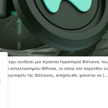
 να έχει συνδέσει μια τεράστια Hyperliquid Φάλαινα, πο
εργού ανταλλακτηρίου BitForex, το οποίο στο παρελθόν εί
ιο πορτοφόλι της Φάλαινας, ereignis.eth, φαίνεται να […
ς