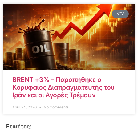
ΝΈΑ
BRENT +3% – Παραιτήθηκε ο
Κορυφαίος Διαπραγματευτής του
Ιράν και οι Αγορές Τρέμουν
April 24, 2026
No Comments
Ετικέτες: