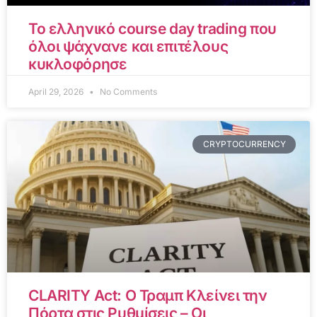
Το ελληνικό course day trading που
όλοι ψάχνανε και επιτέλους
κυκλοφόρησε
April 29, 2026
No Comments
CRYPTOCURRENCY
CLARITY Act: Ο Τραμπ Κλείνει την
Πόρτα στις Ρυθμίσεις – Οι