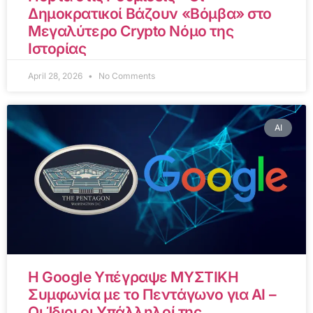
Δημοκρατικοί Βάζουν «Βόμβα» στο
Μεγαλύτερο Crypto Νόμο της
Ιστορίας
April 28, 2026
No Comments
AI
Η Google Υπέγραψε ΜΥΣΤΙΚΗ
Συμφωνία με το Πεντάγωνο για AI –
Οι Ίδιοι οι Υπάλληλοί της