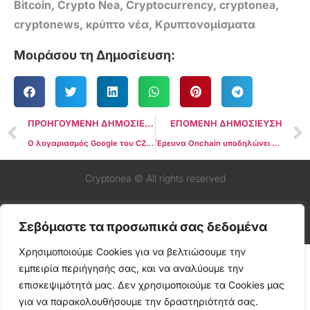
Bitcoin
,
Crypto Nea
,
Cryptocurrency
,
cryptonea
,
cryptonews
,
κρύπτο νέα
,
Κρυπτονομίσματα
Μοιράσου τη Δημοσίευση:
ΠΡΟΗΓΟΥΜΕΝΗ ΔΗΜΟΣΙΕΥΣΗ
ΕΠΟΜΕΝΗ ΔΗΜΟΣΙΕΥΣΗ
Ο λογαριασμός Google του CZ στο στόχαστρο hackers που υποστηρίζονται από κυβέρνηση
Έρευνα Onchain υποδηλώνει ότι η Hyperliquid Φάλαινα, η οποία ελέγχει 100.000 BTC, μπορεί να είναι ο πρώην CEO της BitForex
Cryptonea © All rights reserved
Σεβόμαστε τα προσωπικά σας δεδομένα
Χρησιμοποιούμε Cookies για να βελτιώσουμε την
εμπειρία περιήγησής σας, και να αναλύουμε την
επισκεψιμότητά μας. Δεν χρησιμοποιούμε τα Cookies μας
για να παρακολουθήσουμε την δραστηριότητά σας.