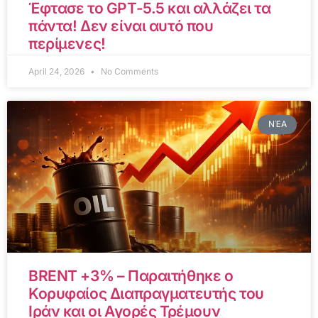
Έφτασε το GPT-5.5 και αλλάζει τα
πάντα! Δεν είναι αυτό που
περίμενες!
April 24, 2026
No Comments
ΝΈΑ
BRENT +3% – Παραιτήθηκε ο
Κορυφαίος Διαπραγματευτής του
Ιράν και οι Αγορές Τρέμουν