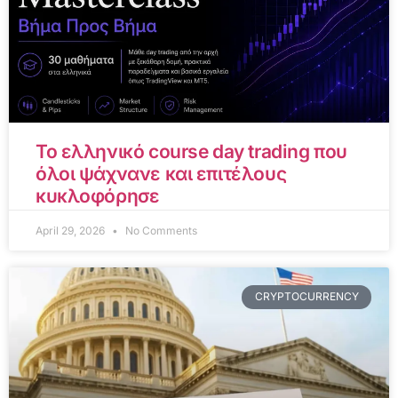
Το ελληνικό course day trading που
όλοι ψάχνανε και επιτέλους
κυκλοφόρησε
April 29, 2026
No Comments
CRYPTOCURRENCY