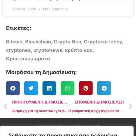
April 24, 2026
No Comments
Ετικέτες:
Bitcoin
,
Blockchain
,
Crypto Nea
,
Cryptocurrency
,
cryptonea
,
cryptonews
,
κρύπτο νέα
,
Κρυπτονομίσματα
Μοιράσου τη Δημοσίευση:
ΠΡΟΗΓΟΥΜΕΝΗ ΔΗΜΟΣΙΕΥΣΗ
ΕΠΟΜΕΝΗ ΔΗΜΟΣΙΕΥΣΗ
Διαμάχη για τη δεοντολογία γύρω από τη συνάντηση του προέδρου της Επιτροπής Κεφαλαιαγοράς Gary Gensler με τον Sam Bankman-Fried
Η ρυθμιστική αρχή αγορών του Βελγίου αναγκάζει την Binance να σταματήσει τις υπηρεσίες κρύπτο στη χώρα
Cryptonea © All rights reserved
Σεβόμαστε τα προσωπικά σας δεδομένα