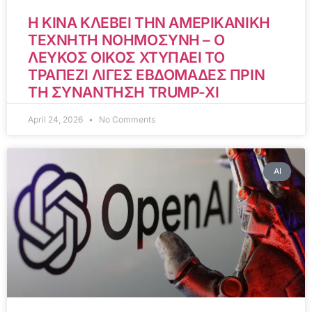
Η ΚΙΝΑ ΚΛΕΒΕΙ ΤΗΝ ΑΜΕΡΙΚΑΝΙΚΗ
ΤΕΧΝΗΤΗ ΝΟΗΜΟΣΥΝΗ – Ο
ΛΕΥΚΟΣ ΟΙΚΟΣ ΧΤΥΠΑΕΙ ΤΟ
ΤΡΑΠΕΖΙ ΛΙΓΕΣ ΕΒΔΟΜΑΔΕΣ ΠΡΙΝ
ΤΗ ΣΥΝΑΝΤΗΣΗ TRUMP-XI
April 24, 2026
No Comments
AI