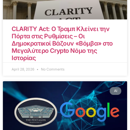
CLARITY Act: Ο Τραμπ Κλείνει την
Πόρτα στις Ρυθμίσεις – Οι
Δημοκρατικοί Βάζουν «Βόμβα» στο
Μεγαλύτερο Crypto Νόμο της
Ιστορίας
April 28, 2026
No Comments
AI