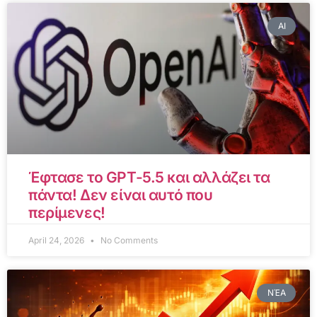
AI
Έφτασε το GPT-5.5 και αλλάζει τα
πάντα! Δεν είναι αυτό που
περίμενες!
April 24, 2026
No Comments
ΝΈΑ