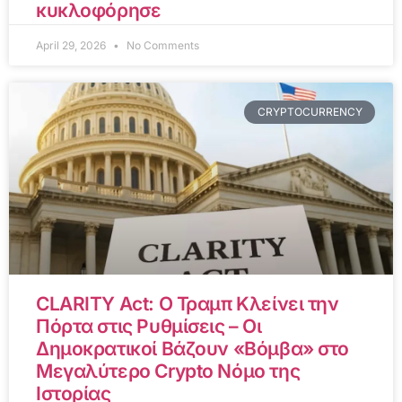
κυκλοφόρησε
April 29, 2026
No Comments
CRYPTOCURRENCY
CLARITY Act: Ο Τραμπ Κλείνει την
Πόρτα στις Ρυθμίσεις – Οι
Δημοκρατικοί Βάζουν «Βόμβα» στο
Μεγαλύτερο Crypto Νόμο της
Ιστορίας