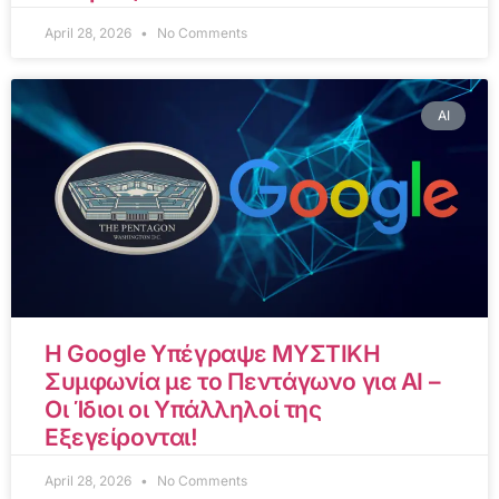
April 28, 2026
No Comments
AI
Η Google Υπέγραψε ΜΥΣΤΙΚΗ
Συμφωνία με το Πεντάγωνο για AI –
Οι Ίδιοι οι Υπάλληλοί της
Εξεγείρονται!
April 28, 2026
No Comments