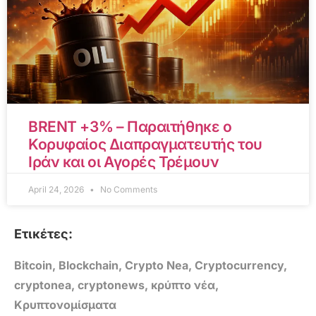
BRENT +3% – Παραιτήθηκε ο
Κορυφαίος Διαπραγματευτής του
Ιράν και οι Αγορές Τρέμουν
April 24, 2026
No Comments
Ετικέτες:
Bitcoin
,
Blockchain
,
Crypto Nea
,
Cryptocurrency
,
cryptonea
,
cryptonews
,
κρύπτο νέα
,
Κρυπτονομίσματα