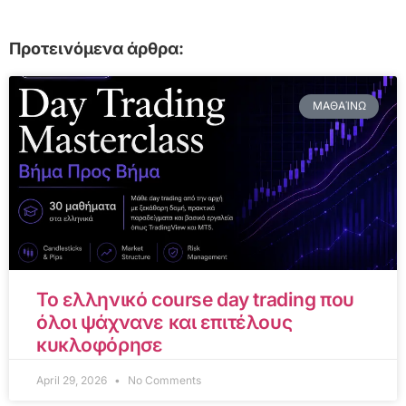
Προτεινόμενα άρθρα:
ΜΑΘΑΊΝΩ
Το ελληνικό course day trading που
όλοι ψάχνανε και επιτέλους
κυκλοφόρησε
April 29, 2026
No Comments