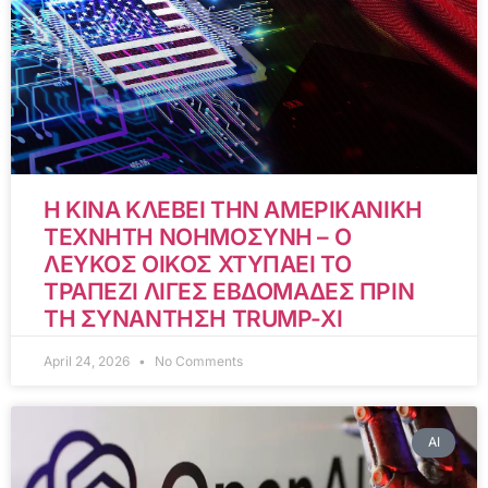
Η ΚΙΝΑ ΚΛΕΒΕΙ ΤΗΝ ΑΜΕΡΙΚΑΝΙΚΗ
ΤΕΧΝΗΤΗ ΝΟΗΜΟΣΥΝΗ – Ο
ΛΕΥΚΟΣ ΟΙΚΟΣ ΧΤΥΠΑΕΙ ΤΟ
ΤΡΑΠΕΖΙ ΛΙΓΕΣ ΕΒΔΟΜΑΔΕΣ ΠΡΙΝ
ΤΗ ΣΥΝΑΝΤΗΣΗ TRUMP-XI
April 24, 2026
No Comments
AI