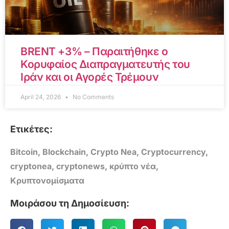
BRENT +3% – Παραιτήθηκε ο
Κορυφαίος Διαπραγματευτής του
Ιράν και οι Αγορές Τρέμουν
April 24, 2026
No Comments
Ετικέτες:
Bitcoin
,
Blockchain
,
Crypto Nea
,
Cryptocurrency
,
cryptonea
,
cryptonews
,
κρύπτο νέα
,
Κρυπτονομίσματα
Μοιράσου τη Δημοσίευση: