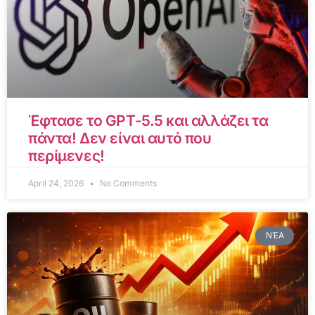
Έφτασε το GPT-5.5 και αλλάζει τα
πάντα! Δεν είναι αυτό που
περίμενες!
April 24, 2026
No Comments
ΝΈΑ