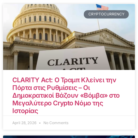
CRYPTOCURRENCY
CLARITY Act: Ο Τραμπ Κλείνει την
Πόρτα στις Ρυθμίσεις – Οι
Δημοκρατικοί Βάζουν «Βόμβα» στο
Μεγαλύτερο Crypto Νόμο της
Ιστορίας
April 28, 2026
No Comments