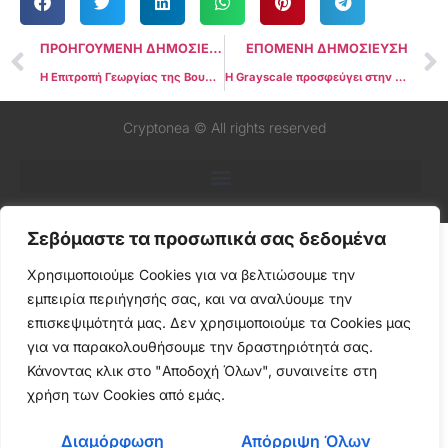
ΠΡΟΗΓΟΥΜΕΝΗ ΔΗΜΟΣΙΕΥΣΗ
ΕΠΟΜΕΝΗ ΔΗΜΟΣΙΕΥΣΗ
Η Επιτροπή Γεωργίας της Βουλής των ΗΠΑ προωθεί το «Pro-Crypto Bill» υπέρ της βιομηχανίας κρυπτονομισμάτων
Η Grayscale προσφεύγει στην SEC για ταυτόχρονη έγκριση πολλαπλών Bitcoin ETFs
Cryptonea © All rights reserved
Σεβόμαστε τα προσωπικά σας δεδομένα
Χρησιμοποιούμε Cookies για να βελτιώσουμε την
εμπειρία περιήγησής σας, και να αναλύουμε την
επισκεψιμότητά μας. Δεν χρησιμοποιούμε τα Cookies μας
για να παρακολουθήσουμε την δραστηριότητά σας.
Κάνοντας κλικ στο "Αποδοχή Όλων", συναινείτε στη
χρήση των Cookies από εμάς.
Διαμόρφωση
Απόρριψη Όλων