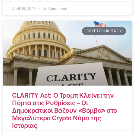
April 29, 2026
No Comments
CRYPTOCURRENCY
CLARITY Act: Ο Τραμπ Κλείνει την
Πόρτα στις Ρυθμίσεις – Οι
Δημοκρατικοί Βάζουν «Βόμβα» στο
Μεγαλύτερο Crypto Νόμο της
Ιστορίας