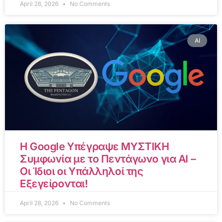
April 28, 2026
No Comments
AI
Η Google Υπέγραψε ΜΥΣΤΙΚΗ
Συμφωνία με το Πεντάγωνο για AI –
Οι Ίδιοι οι Υπάλληλοί της
Εξεγείρονται!
April 28, 2026
No Comments