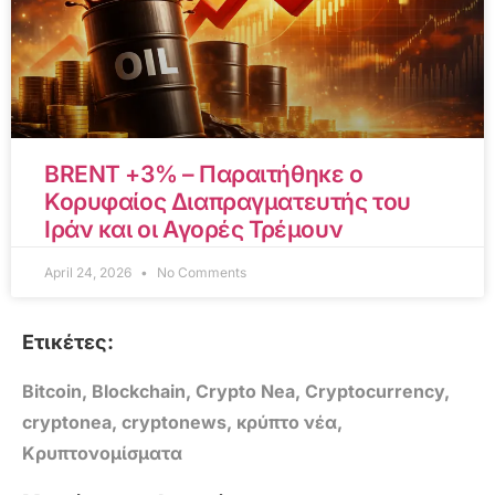
BRENT +3% – Παραιτήθηκε ο
Κορυφαίος Διαπραγματευτής του
Ιράν και οι Αγορές Τρέμουν
April 24, 2026
No Comments
Ετικέτες:
Bitcoin
,
Blockchain
,
Crypto Nea
,
Cryptocurrency
,
cryptonea
,
cryptonews
,
κρύπτο νέα
,
Κρυπτονομίσματα