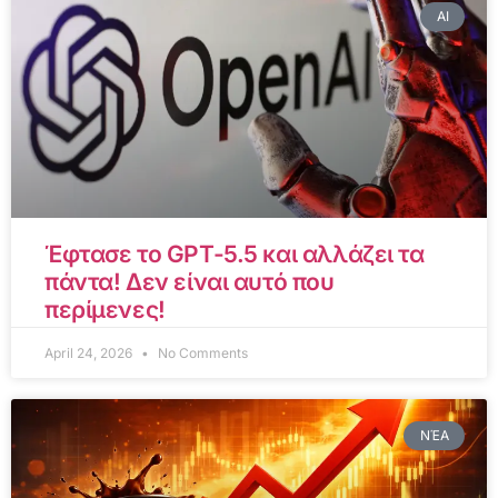
AI
Έφτασε το GPT-5.5 και αλλάζει τα
πάντα! Δεν είναι αυτό που
περίμενες!
April 24, 2026
No Comments
ΝΈΑ