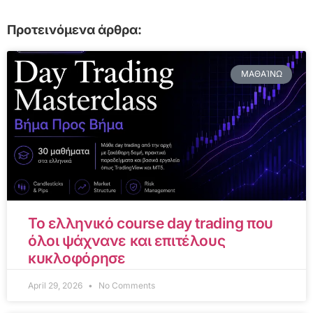
Προτεινόμενα άρθρα:
ΜΑΘΑΊΝΩ
Το ελληνικό course day trading που
όλοι ψάχνανε και επιτέλους
κυκλοφόρησε
April 29, 2026
No Comments