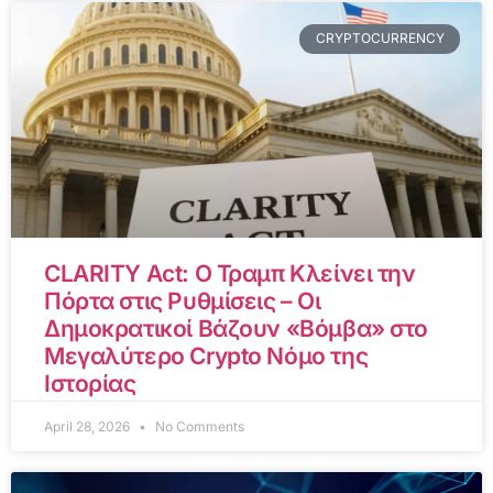
CRYPTOCURRENCY
CLARITY Act: Ο Τραμπ Κλείνει την
Πόρτα στις Ρυθμίσεις – Οι
Δημοκρατικοί Βάζουν «Βόμβα» στο
Μεγαλύτερο Crypto Νόμο της
Ιστορίας
April 28, 2026
No Comments