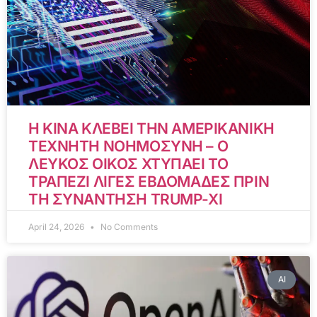
Η ΚΙΝΑ ΚΛΕΒΕΙ ΤΗΝ ΑΜΕΡΙΚΑΝΙΚΗ
ΤΕΧΝΗΤΗ ΝΟΗΜΟΣΥΝΗ – Ο
ΛΕΥΚΟΣ ΟΙΚΟΣ ΧΤΥΠΑΕΙ ΤΟ
ΤΡΑΠΕΖΙ ΛΙΓΕΣ ΕΒΔΟΜΑΔΕΣ ΠΡΙΝ
ΤΗ ΣΥΝΑΝΤΗΣΗ TRUMP-XI
April 24, 2026
No Comments
AI