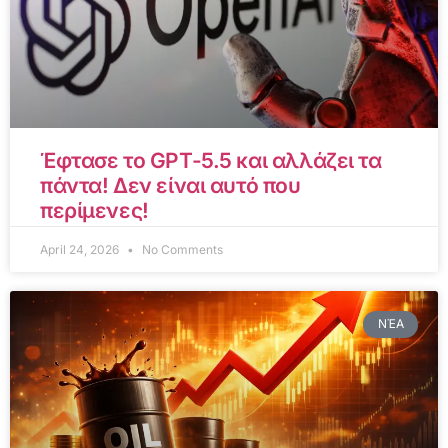
Έφτασε το GPT-5.5 και αλλάζει τα
πάντα! Δεν είναι αυτό που
περίμενες!
April 24, 2026
No Comments
ΝΈΑ