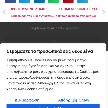
ΠΡΟΗΓΟΥΜΕΝΗ ΔΗΜΟΣΙΕΥΣΗ
ΕΠΟΜΕΝΗ ΔΗΜΟΣΙΕΥΣΗ
Η αποτίμηση του BTC αντιμετωπίζει πιθανή πτώση $60K εν μέσω συρρικνούμενης ρευστότητας προσφορών μετά από νέα πτώση 3%
Το Bitcoin αντιδρά στις ανακοινώσεις CPI και FOMC καθώς τα ανταλλκτήρια χάνουν 1,2 δισεκατομμύρια δολάρια σε BTC σε 24 ώρες
Cryptonea © All rights reserved
Σεβόμαστε τα προσωπικά σας δεδομένα
Χρησιμοποιούμε Cookies για να βελτιώσουμε την
εμπειρία περιήγησής σας, και να αναλύουμε την
επισκεψιμότητά μας. Δεν χρησιμοποιούμε τα Cookies μας
για να παρακολουθήσουμε την δραστηριότητά σας.
Κάνοντας κλικ στο "Αποδοχή Όλων", συναινείτε στη
χρήση των Cookies από εμάς.
Διαμόρφωση
Απόρριψη Όλων