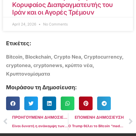
Κορυφαίος Διαπραγματευτής του
Ιράν και οι Αγορές Τρέμουν
April 24, 2026
No Comments
Ετικέτες:
Bitcoin
,
Blockchain
,
Crypto Nea
,
Cryptocurrency
,
cryptonea
,
cryptonews
,
κρύπτο νέα
,
Κρυπτονομίσματα
Μοιράσου τη Δημοσίευση:
ΠΡΟΗΓΟΥΜΕΝΗ ΔΗΜΟΣΙΕΥΣΗ
ΕΠΟΜΕΝΗ ΔΗΜΟΣΙΕΥΣΗ
Είναι δυνατή η ανάκαμψη των $170 για το SOL; Δύο βασικοί δείκτες προτείνουν “Αγορά”
Ο Trump θέλει το Bitcoin “made in the USA”