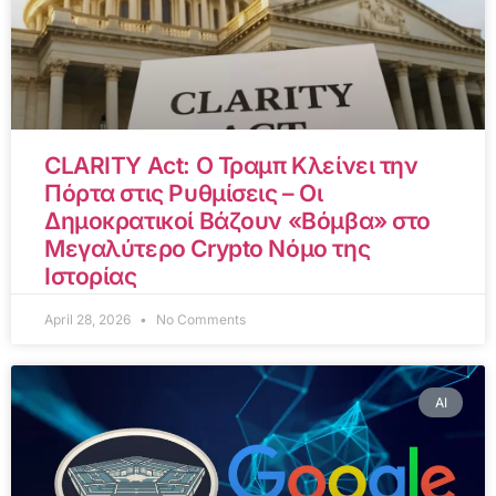
CLARITY Act: Ο Τραμπ Κλείνει την
Πόρτα στις Ρυθμίσεις – Οι
Δημοκρατικοί Βάζουν «Βόμβα» στο
Μεγαλύτερο Crypto Νόμο της
Ιστορίας
April 28, 2026
No Comments
AI