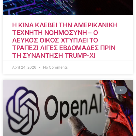
Η ΚΙΝΑ ΚΛΕΒΕΙ ΤΗΝ ΑΜΕΡΙΚΑΝΙΚΗ
ΤΕΧΝΗΤΗ ΝΟΗΜΟΣΥΝΗ – Ο
ΛΕΥΚΟΣ ΟΙΚΟΣ ΧΤΥΠΑΕΙ ΤΟ
ΤΡΑΠΕΖΙ ΛΙΓΕΣ ΕΒΔΟΜΑΔΕΣ ΠΡΙΝ
ΤΗ ΣΥΝΑΝΤΗΣΗ TRUMP-XI
April 24, 2026
No Comments
AI