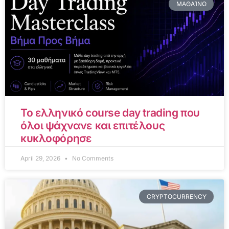
ΜΑΘΑΊΝΩ
Το ελληνικό course day trading που
όλοι ψάχνανε και επιτέλους
κυκλοφόρησε
April 29, 2026
No Comments
CRYPTOCURRENCY