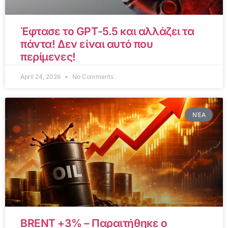
Έφτασε το GPT-5.5 και αλλάζει τα
πάντα! Δεν είναι αυτό που
περίμενες!
April 24, 2026
No Comments
ΝΈΑ
BRENT +3% – Παραιτήθηκε ο