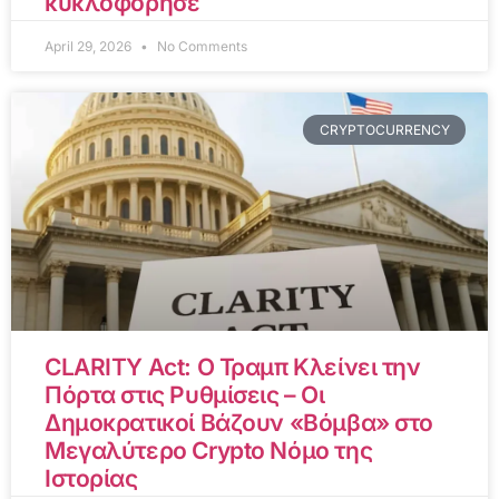
κυκλοφόρησε
April 29, 2026
No Comments
CRYPTOCURRENCY
CLARITY Act: Ο Τραμπ Κλείνει την
Πόρτα στις Ρυθμίσεις – Οι
Δημοκρατικοί Βάζουν «Βόμβα» στο
Μεγαλύτερο Crypto Νόμο της
Ιστορίας