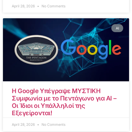
April 28, 2026
No Comments
AI
Η Google Υπέγραψε ΜΥΣΤΙΚΗ
Συμφωνία με το Πεντάγωνο για AI –
Οι Ίδιοι οι Υπάλληλοί της
Εξεγείρονται!
April 28, 2026
No Comments