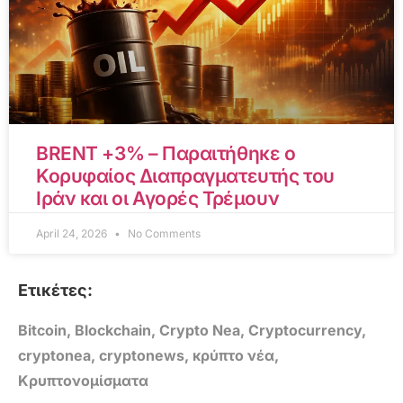
BRENT +3% – Παραιτήθηκε ο
Κορυφαίος Διαπραγματευτής του
Ιράν και οι Αγορές Τρέμουν
April 24, 2026
No Comments
Ετικέτες:
Bitcoin
,
Blockchain
,
Crypto Nea
,
Cryptocurrency
,
cryptonea
,
cryptonews
,
κρύπτο νέα
,
Κρυπτονομίσματα