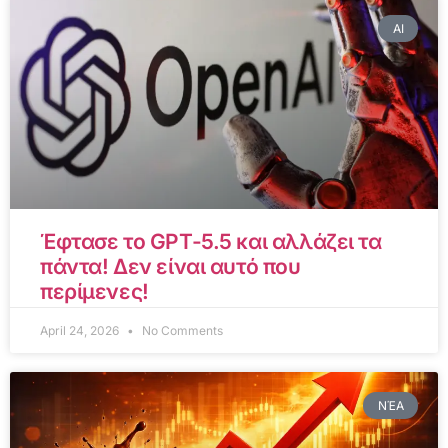
AI
Έφτασε το GPT-5.5 και αλλάζει τα
πάντα! Δεν είναι αυτό που
περίμενες!
April 24, 2026
No Comments
ΝΈΑ