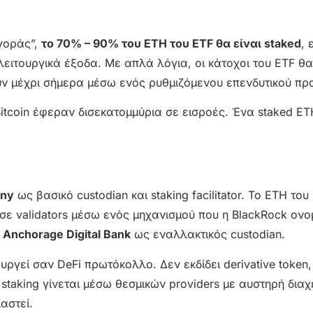
αγοράς”,
το 70% – 90% του ETH του ETF θα είναι staked
, 
 λειτουργικά έξοδα. Με απλά λόγια, οι κάτοχοι του ETF θ
υν μέχρι σήμερα μέσω ενός ρυθμιζόμενου επενδυτικού προ
Bitcoin έφεραν δισεκατομμύρια σε εισροές. Ένα staked E
any
ως βασικό custodian και staking facilitator. Το ETH του
 σε validators μέσω ενός μηχανισμού που η BlackRock ονο
ι
Anchorage Digital Bank
ως εναλλακτικός custodian.
ουργεί σαν DeFi πρωτόκολλο. Δεν εκδίδει derivative token,
 staking γίνεται μέσω θεσμικών providers με αυστηρή διαχ
αστεί.