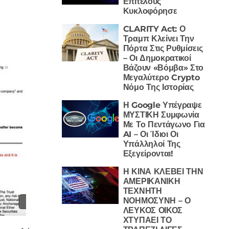
Επιτέλους
Κυκλοφόρησε
CLARITY Act: Ο
Τραμπ Κλείνει Την
Πόρτα Στις Ρυθμίσεις
– Οι Δημοκρατικοί
Βάζουν «Βόμβα» Στο
Μεγαλύτερο Crypto
Νόμο Της Ιστορίας
Η Google Υπέγραψε
ΜΥΣΤΙΚΗ Συμφωνία
Με Το Πεντάγωνο Για
AI – Οι Ίδιοι Οι
Υπάλληλοί Της
Εξεγείρονται!
Η ΚΙΝΑ ΚΛΕΒΕΙ ΤΗΝ
ΑΜΕΡΙΚΑΝΙΚΗ
ΤΕΧΝΗΤΗ
ΝΟΗΜΟΣΥΝΗ – Ο
ΛΕΥΚΟΣ ΟΙΚΟΣ
ΧΤΥΠΑΕΙ ΤΟ