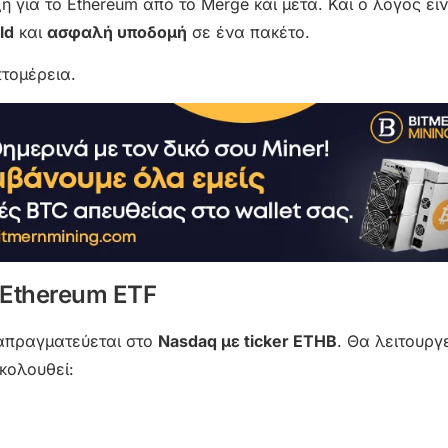
ξη για το Ethereum από το Merge και μετά. Και ο λόγος εί
ld
και
ασφαλή υποδομή
σε ένα πακέτο.
πτομέρεια.
d Ethereum ETF
ιαπραγματεύεται στο
Nasdaq με ticker ETHB
. Θα λειτουργ
ακολουθεί: