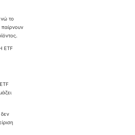
ενώ το
α παίρνουν
ϊόντος.
TH ETF
 ETF
μάζει
 δεν
είριση