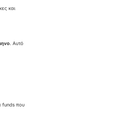
κες και
μηνο
. Αυτό
α funds που