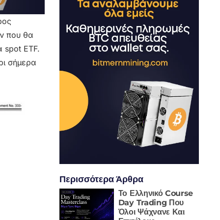
ρος
όν που θα
 spot ETF.
ρι σήμερα
Περισσότερα Άρθρα
Το Ελληνικό Course
Day Trading Που
Όλοι Ψάχνανε Και