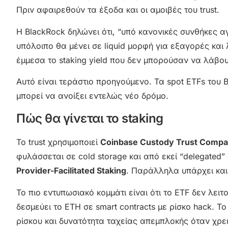
Πριν αφαιρεθούν τα έξοδα και οι αμοιβές του trust.
Η BlackRock δηλώνει ότι, “υπό κανονικές συνθήκες 
υπόλοιπο θα μένει σε liquid μορφή για εξαγορές και
έμμεσα το staking yield που δεν μπορούσαν να λάβο
Αυτό είναι τεράστιο προηγούμενο. Τα spot ETFs του 
μπορεί να ανοίξει εντελώς νέο δρόμο.
Πώς θα γίνεται το staking
Το trust χρησιμοποιεί
Coinbase Custody Trust Comp
φυλάσσεται σε cold storage και από εκεί “delegated”
Provider-Facilitated Staking
. Παράλληλα υπάρχει κα
Το πιο εντυπωσιακό κομμάτι είναι ότι το ETF δεν λειτ
δεσμεύει το ETH σε smart contracts με ρίσκο hack. Το
ρίσκου και δυνατότητα ταχείας απεμπλοκής όταν χρει