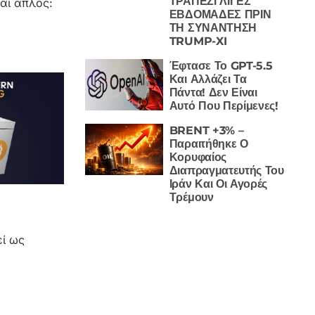
ΤΡΑΠΕΖΙ ΛΙΓΕΣ
ναι απλός:
ΕΒΔΟΜΑΔΕΣ ΠΡΙΝ
ΤΗ ΣΥΝΑΝΤΗΣΗ
TRUMP-XI
Έφτασε Το GPT-5.5
Και Αλλάζει Τα
Πάντα! Δεν Είναι
Αυτό Που Περίμενες!
BRENT +3% –
Παραιτήθηκε Ο
Κορυφαίος
Διαπραγματευτής Του
Ιράν Και Οι Αγορές
Τρέμουν
εί ως