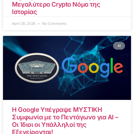
Μεγαλύτερο Crypto Νόμο της
Ιστορίας
April 28, 2026
No Comments
AI
Η Google Υπέγραψε ΜΥΣΤΙΚΗ
Συμφωνία με το Πεντάγωνο για AI –
Οι Ίδιοι οι Υπάλληλοί της
Εξεγείρονται!