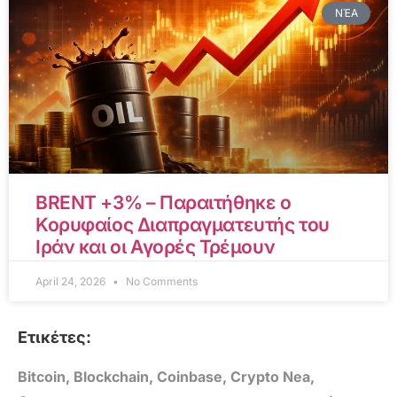
ΝΈΑ
BRENT +3% – Παραιτήθηκε ο
Κορυφαίος Διαπραγματευτής του
Ιράν και οι Αγορές Τρέμουν
April 24, 2026
No Comments
Ετικέτες:
Bitcoin
,
Blockchain
,
Coinbase
,
Crypto Nea
,