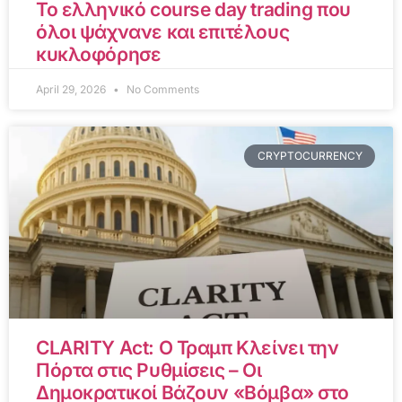
Το ελληνικό course day trading που
όλοι ψάχνανε και επιτέλους
κυκλοφόρησε
April 29, 2026
No Comments
CRYPTOCURRENCY
CLARITY Act: Ο Τραμπ Κλείνει την
Πόρτα στις Ρυθμίσεις – Οι
Δημοκρατικοί Βάζουν «Βόμβα» στο