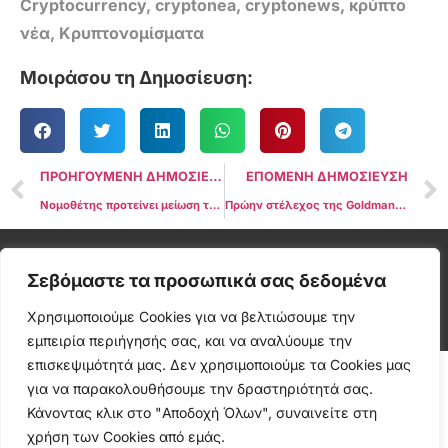
Cryptocurrency
,
cryptonea
,
cryptonews
,
κρύπτο
νέα
,
Κρυπτονομίσματα
Μοιράσου τη Δημοσίευση:
ΠΡΟΗΓΟΥΜΕΝΗ ΔΗΜΟΣΙΕΥΣΗ
ΕΠΟΜΕΝΗ ΔΗΜΟΣΙΕΥΣΗ
Νομοθέτης προτείνει μείωση του μισθού του προέδρου της SEC Gary Gensler σε μόλις 1 δολάριο
Πρώην στέλεχος της Goldman Sachs, ο Raoul Pal αποκαλύπτει προβλέψεις για την τιμή του Solana (SOL) για το επερχόμενο Bull Run
Cryptonea © All rights reserved
Σεβόμαστε τα προσωπικά σας δεδομένα
Χρησιμοποιούμε Cookies για να βελτιώσουμε την
εμπειρία περιήγησής σας, και να αναλύουμε την
επισκεψιμότητά μας. Δεν χρησιμοποιούμε τα Cookies μας
για να παρακολουθήσουμε την δραστηριότητά σας.
Κάνοντας κλικ στο "Αποδοχή Όλων", συναινείτε στη
χρήση των Cookies από εμάς.