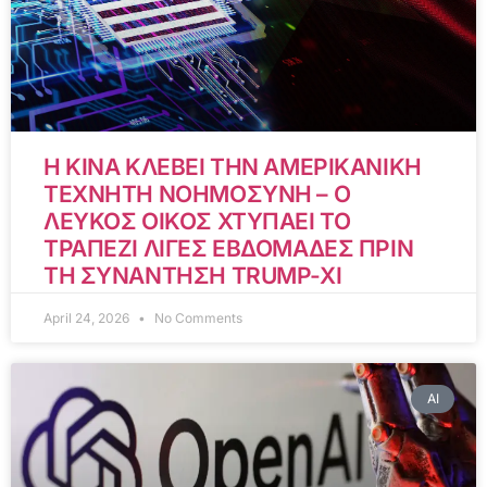
Η ΚΙΝΑ ΚΛΕΒΕΙ ΤΗΝ ΑΜΕΡΙΚΑΝΙΚΗ
ΤΕΧΝΗΤΗ ΝΟΗΜΟΣΥΝΗ – Ο
ΛΕΥΚΟΣ ΟΙΚΟΣ ΧΤΥΠΑΕΙ ΤΟ
ΤΡΑΠΕΖΙ ΛΙΓΕΣ ΕΒΔΟΜΑΔΕΣ ΠΡΙΝ
ΤΗ ΣΥΝΑΝΤΗΣΗ TRUMP-XI
April 24, 2026
No Comments
AI