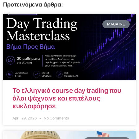
Προτεινόμενα άρθρα:
ΜΑΘΑΊΝΩ
Το ελληνικό course day trading που
όλοι ψάχνανε και επιτέλους
κυκλοφόρησε
April 29, 2026
No Comments