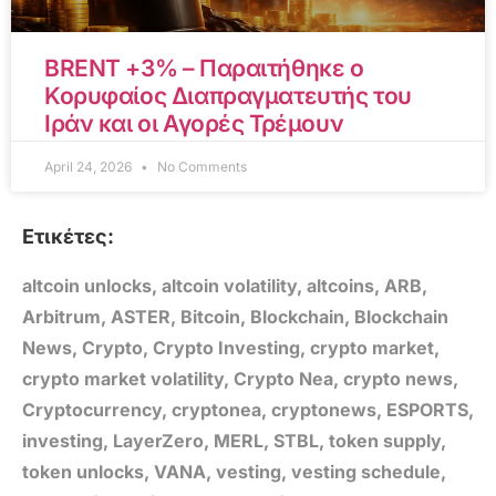
BRENT +3% – Παραιτήθηκε ο
Κορυφαίος Διαπραγματευτής του
Ιράν και οι Αγορές Τρέμουν
April 24, 2026
No Comments
Ετικέτες:
altcoin unlocks
,
altcoin volatility
,
altcoins
,
ARB
,
Arbitrum
,
ASTER
,
Bitcoin
,
Blockchain
,
Blockchain
News
,
Crypto
,
Crypto Investing
,
crypto market
,
crypto market volatility
,
Crypto Nea
,
crypto news
,
Cryptocurrency
,
cryptonea
,
cryptonews
,
ESPORTS
,
investing
,
LayerZero
,
MERL
,
STBL
,
token supply
,
token unlocks
,
VANA
,
vesting
,
vesting schedule
,