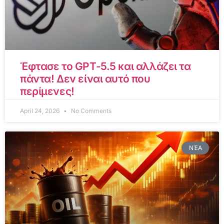
Έφτασε το GPT-5.5 και αλλάζει τα
πάντα! Δεν είναι αυτό που
περίμενες!
April 24, 2026
No Comments
ΝΈΑ