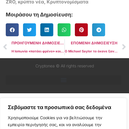
ZRO
,
κρύπτο νέα
,
Κρυπτονομίσματα
Μοιράσου τη Δημοσίευση:
ΠΡΟΗΓΟΥΜΕΝΗ ΔΗΜΟΣΙΕΥΣΗ
ΕΠΟΜΕΝΗ ΔΗΜΟΣΙΕΥΣΗ
Η Ιαπωνία «πατάει φρένο» και το Bitcoin τρέμει: Έρχεται νέο sell-off μετά την αύξηση επιτοκίων της BoJ;
Ο Michael Saylor το έκανε ξανά: Νέο σοκ στην αγορά με αγορά Bitcoin σχεδόν $1 ΔΙΣ!
Cryptonea © All rights reserved
Σεβόμαστε τα προσωπικά σας δεδομένα
Χρησιμοποιούμε Cookies για να βελτιώσουμε την
εμπειρία περιήγησής σας, και να αναλύουμε την