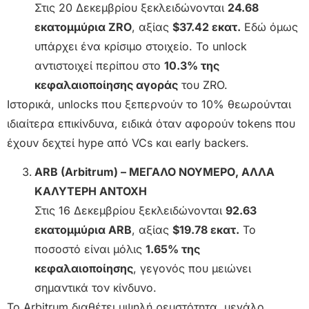
Στις 20 Δεκεμβρίου ξεκλειδώνονται
24.68
εκατομμύρια ZRO
, αξίας
$37.42 εκατ.
Εδώ όμως
υπάρχει ένα κρίσιμο στοιχείο. Το unlock
αντιστοιχεί περίπου στο
10.3% της
κεφαλαιοποίησης αγοράς
του ZRO.
Ιστορικά, unlocks που ξεπερνούν το 10% θεωρούνται
ιδιαίτερα επικίνδυνα, ειδικά όταν αφορούν tokens που
έχουν δεχτεί hype από VCs και early backers.
ARB (Arbitrum) – ΜΕΓΑΛΟ ΝΟΥΜΕΡΟ, ΑΛΛΑ
ΚΑΛΥΤΕΡΗ ΑΝΤΟΧΗ
Στις 16 Δεκεμβρίου ξεκλειδώνονται
92.63
εκατομμύρια ARB
, αξίας
$19.78 εκατ.
Το
ποσοστό είναι μόλις
1.65% της
κεφαλαιοποίησης
, γεγονός που μειώνει
σημαντικά τον κίνδυνο.
Το Arbitrum διαθέτει υψηλή ρευστότητα, μεγάλο