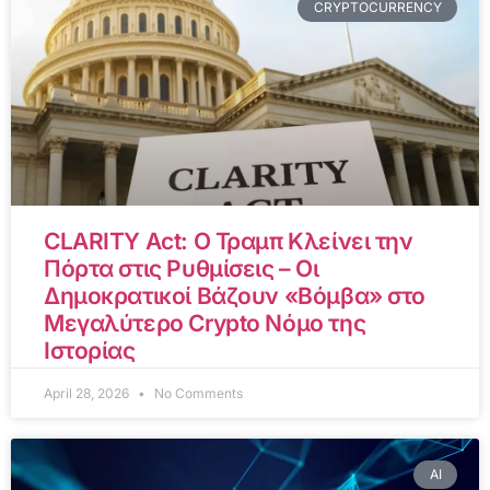
CRYPTOCURRENCY
CLARITY Act: Ο Τραμπ Κλείνει την
Πόρτα στις Ρυθμίσεις – Οι
Δημοκρατικοί Βάζουν «Βόμβα» στο
Μεγαλύτερο Crypto Νόμο της
Ιστορίας
April 28, 2026
No Comments
AI