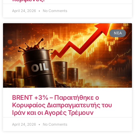
April 24, 2026
No Comments
ΝΈΑ
BRENT +3% – Παραιτήθηκε ο
Κορυφαίος Διαπραγματευτής του
Ιράν και οι Αγορές Τρέμουν
April 24, 2026
No Comments