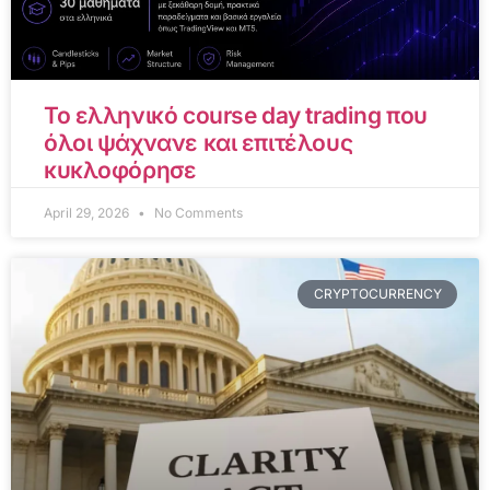
Το ελληνικό course day trading που
όλοι ψάχνανε και επιτέλους
κυκλοφόρησε
April 29, 2026
No Comments
CRYPTOCURRENCY