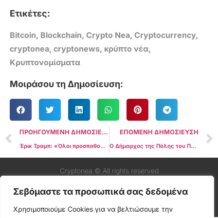
Ετικέτες:
Bitcoin
,
Blockchain
,
Crypto Nea
,
Cryptocurrency
,
cryptonea
,
cryptonews
,
κρύπτο νέα
,
Κρυπτονομίσματα
Μοιράσου τη Δημοσίευση:
ΠΡΟΗΓΟΥΜΕΝΗ ΔΗΜΟΣΙΕΥΣΗ
ΕΠΟΜΕΝΗ ΔΗΜΟΣΙΕΥΣΗ
Έρικ Τραμπ: «Όλοι προσπαθούν να αποκτήσουν Bitcoin»
Ο Δήμαρχος της Πόλης του Παναμά υπαινίσσεται ενδεχόμενο αποθεματικό σε Bitcoin μετά από συνάντηση με ηγέτες του Bitcoin στο Ελ Σαλβαδόρ
Cryptonea © All rights reserved
Σεβόμαστε τα προσωπικά σας δεδομένα
Χρησιμοποιούμε Cookies για να βελτιώσουμε την