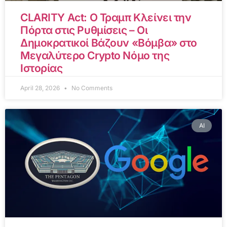
CLARITY Act: Ο Τραμπ Κλείνει την
Πόρτα στις Ρυθμίσεις – Οι
Δημοκρατικοί Βάζουν «Βόμβα» στο
Μεγαλύτερο Crypto Νόμο της
Ιστορίας
April 28, 2026
No Comments
AI