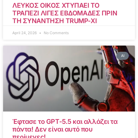
ΛΕΥΚΟΣ ΟΙΚΟΣ ΧΤΥΠΑΕΙ ΤΟ
ΤΡΑΠΕΖΙ ΛΙΓΕΣ ΕΒΔΟΜΑΔΕΣ ΠΡΙΝ
ΤΗ ΣΥΝΑΝΤΗΣΗ TRUMP-XI
April 24, 2026
No Comments
AI
Έφτασε το GPT-5.5 και αλλάζει τα
πάντα! Δεν είναι αυτό που
περίμενες!