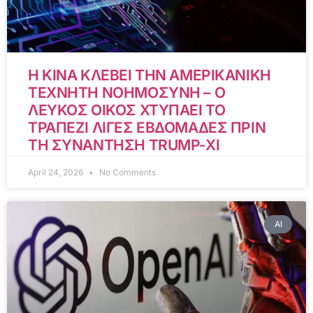
Η ΚΙΝΑ ΚΛΕΒΕΙ ΤΗΝ ΑΜΕΡΙΚΑΝΙΚΗ
ΤΕΧΝΗΤΗ ΝΟΗΜΟΣΥΝΗ – Ο
ΛΕΥΚΟΣ ΟΙΚΟΣ ΧΤΥΠΑΕΙ ΤΟ
ΤΡΑΠΕΖΙ ΛΙΓΕΣ ΕΒΔΟΜΑΔΕΣ ΠΡΙΝ
ΤΗ ΣΥΝΑΝΤΗΣΗ TRUMP-XI
April 24, 2026
No Comments
AI