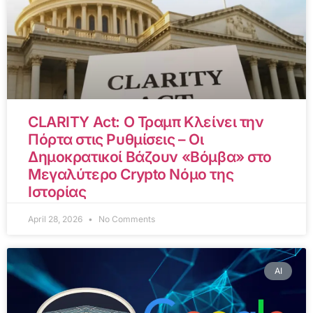
CLARITY Act: Ο Τραμπ Κλείνει την
Πόρτα στις Ρυθμίσεις – Οι
Δημοκρατικοί Βάζουν «Βόμβα» στο
Μεγαλύτερο Crypto Νόμο της
Ιστορίας
April 28, 2026
No Comments
AI