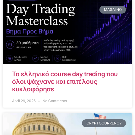
ΜΑΘΑΊΝΩ
Το ελληνικό course day trading που
όλοι ψάχνανε και επιτέλους
κυκλοφόρησε
April 29, 2026
No Comments
CRYPTOCURRENCY