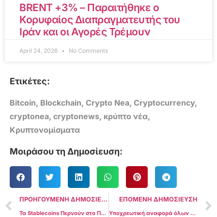
BRENT +3% – Παραιτήθηκε ο
Κορυφαίος Διαπραγματευτής του
Ιράν και οι Αγορές Τρέμουν
April 24, 2026
No Comments
Ετικέτες:
Bitcoin
,
Blockchain
,
Crypto Nea
,
Cryptocurrency
,
cryptonea
,
cryptonews
,
κρύπτο νέα
,
Κρυπτονομίσματα
Μοιράσου τη Δημοσίευση:
ΠΡΟΗΓΟΥΜΕΝΗ ΔΗΜΟΣΙΕΥΣΗ
ΕΠΟΜΕΝΗ ΔΗΜΟΣΙΕΥΣΗ
Τα Stablecoins Περνούν στο Προσκήνιο: 9 στις 10 Χρηματοοικονομικές Εταιρείες Έχουν Ήδη Ξεκινήσει
Υποχρεωτική αναφορά όλων των συναλλαγών κρυπτονομισμάτων στο Ηνωμένο Βασίλειο από το 2026