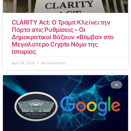
CLARITY Act: Ο Τραμπ Κλείνει την
Πόρτα στις Ρυθμίσεις – Οι
Δημοκρατικοί Βάζουν «Βόμβα» στο
Μεγαλύτερο Crypto Νόμο της
Ιστορίας
April 28, 2026
No Comments
AI