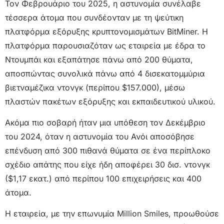
Τον Φεβρουάριο του 2025, η αστυνομία συνέλαβε
τέσσερα άτομα που συνδέονταν με τη ψεύτικη
πλατφόρμα εξόρυξης κρυπτονομισμάτων BitMiner. Η
πλατφόρμα παρουσιαζόταν ως εταιρεία με έδρα το
Ντουμπάι και εξαπάτησε πάνω από 200 θύματα,
αποσπώντας συνολικά πάνω από 4 δισεκατομμύρια
βιετναμέζικα ντονγκ (περίπου $157.000), μέσω
πλαστών πακέτων εξόρυξης και εκπαιδευτικού υλικού.
Ακόμα πιο σοβαρή ήταν μια υπόθεση τον Δεκέμβριο
του 2024, όταν η αστυνομία του Ανόι αποσόβησε
επένδυση από 300 πιθανά θύματα σε ένα περίπλοκο
σχέδιο απάτης που είχε ήδη αποφέρει 30 δισ. ντονγκ
($1,17 εκατ.) από περίπου 100 επιχειρήσεις και 400
άτομα.
Η εταιρεία, με την επωνυμία Million Smiles, προωθούσε