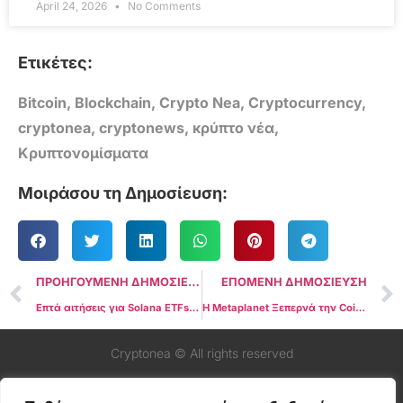
April 24, 2026
No Comments
Ετικέτες:
Bitcoin
,
Blockchain
,
Crypto Nea
,
Cryptocurrency
,
cryptonea
,
cryptonews
,
κρύπτο νέα
,
Κρυπτονομίσματα
Μοιράσου τη Δημοσίευση:
ΠΡΟΗΓΟΥΜΕΝΗ ΔΗΜΟΣΙΕΥΣΗ
ΕΠΟΜΕΝΗ ΔΗΜΟΣΙΕΥΣΗ
Επτά αιτήσεις για Solana ETFs κατατέθηκαν – Αναμένεται διάλογος με την SEC
Η Metaplanet Ξεπερνά την Coinbase με 10.000 BTC στα Αποθεματικά της
Cryptonea © All rights reserved