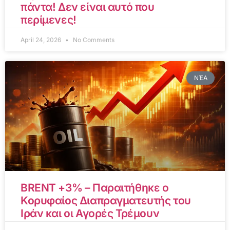
πάντα! Δεν είναι αυτό που
περίμενες!
April 24, 2026
No Comments
ΝΈΑ
BRENT +3% – Παραιτήθηκε ο
Κορυφαίος Διαπραγματευτής του
Ιράν και οι Αγορές Τρέμουν