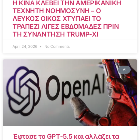
Η ΚΙΝΑ ΚΛΕΒΕΙ ΤΗΝ ΑΜΕΡΙΚΑΝΙΚΗ
ΤΕΧΝΗΤΗ ΝΟΗΜΟΣΥΝΗ – Ο
ΛΕΥΚΟΣ ΟΙΚΟΣ ΧΤΥΠΑΕΙ ΤΟ
ΤΡΑΠΕΖΙ ΛΙΓΕΣ ΕΒΔΟΜΑΔΕΣ ΠΡΙΝ
ΤΗ ΣΥΝΑΝΤΗΣΗ TRUMP-XI
April 24, 2026
No Comments
AI
Έφτασε το GPT-5.5 και αλλάζει τα