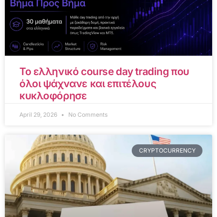
Το ελληνικό course day trading που
όλοι ψάχνανε και επιτέλους
κυκλοφόρησε
April 29, 2026
No Comments
CRYPTOCURRENCY