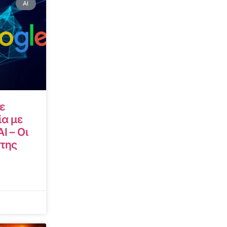
AI
ε
α με
I – Οι
 της