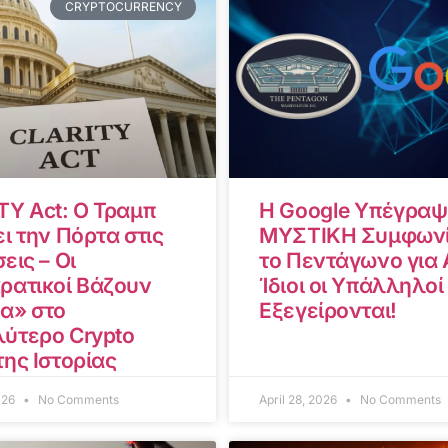
CRYPTOCURRENCY
TY Act: Ο Τραμπ
Η Google Υπέγραψ
ι την Πόρτα στις
ΜΥΣΤΙΚΗ Συμφωνί
εις – Οι
το Πεντάγωνο για A
ρατικοί Βάζουν
Ίδιοι οι Υπάλληλοί
α» στο
Εξεγείρονται!
ύτερο Crypto
της Ιστορίας
2026
No Comments
April 28, 2026
No Comments