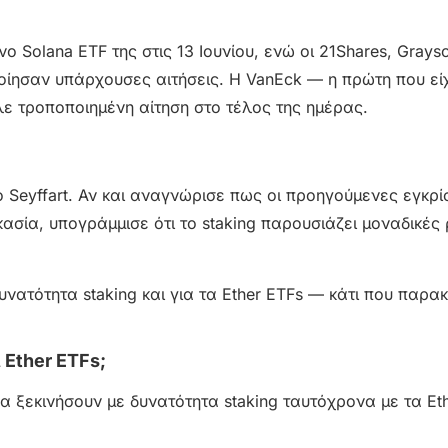
ο Solana ETF της στις 13 Ιουνίου, ενώ οι 21Shares, Graysc
οποίησαν υπάρχουσες αιτήσεις. Η VanEck — η πρώτη που εί
λε τροποποιημένη αίτηση στο τέλος της ημέρας.
Seyffart. Αν και αναγνώρισε πως οι προηγούμενες εγκρίσ
κασία, υπογράμμισε ότι το staking παρουσιάζει μοναδικές 
υνατότητα staking και για τα Ether ETFs — κάτι που παρα
 Ether ETFs;
 να ξεκινήσουν με δυνατότητα staking ταυτόχρονα με τα E