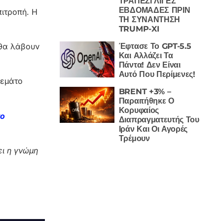
ΤΡΑΠΕΖΙ ΛΙΓΕΣ
ΕΒΔΟΜΑΔΕΣ ΠΡΙΝ
πιτροπή. Η
ΤΗ ΣΥΝΑΝΤΗΣΗ
TRUMP-XI
Έφτασε Το GPT-5.5
 θα λάβουν
Και Αλλάζει Τα
Πάντα! Δεν Είναι
Αυτό Που Περίμενες!
γεμάτο
BRENT +3% –
Παραιτήθηκε Ο
Κορυφαίος
το
Διαπραγματευτής Του
Ιράν Και Οι Αγορές
Τρέμουν
ι η γνώμη