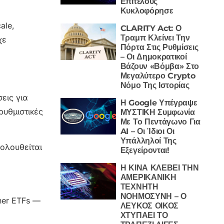
Επιτέλους
Κυκλοφόρησε
ale,
CLARITY Act: Ο
Τραμπ Κλείνει Την
χε
Πόρτα Στις Ρυθμίσεις
– Οι Δημοκρατικοί
Βάζουν «Βόμβα» Στο
Μεγαλύτερο Crypto
Νόμο Της Ιστορίας
εις για
Η Google Υπέγραψε
ρυθμιστικές
ΜΥΣΤΙΚΗ Συμφωνία
Με Το Πεντάγωνο Για
AI – Οι Ίδιοι Οι
Υπάλληλοί Της
κολουθείται
Εξεγείρονται!
Η ΚΙΝΑ ΚΛΕΒΕΙ ΤΗΝ
ΑΜΕΡΙΚΑΝΙΚΗ
ΤΕΧΝΗΤΗ
ΝΟΗΜΟΣΥΝΗ – Ο
ther ETFs —
ΛΕΥΚΟΣ ΟΙΚΟΣ
ΧΤΥΠΑΕΙ ΤΟ