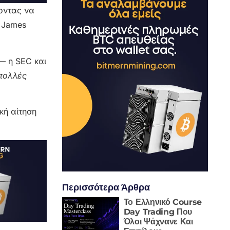
οντας να
, James
— η SEC και
πολλές
κή αίτηση
Περισσότερα Άρθρα
Το Ελληνικό Course
Day Trading Που
Όλοι Ψάχνανε Και