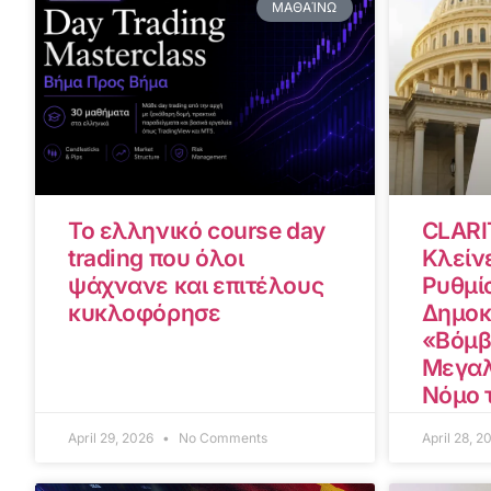
ΜΑΘΑΊΝΩ
Το ελληνικό course day
CLARI
trading που όλοι
Κλείνε
ψάχνανε και επιτέλους
Ρυθμίσ
κυκλοφόρησε
Δημοκ
«Βόμβ
Μεγαλ
Νόμο 
April 29, 2026
No Comments
April 28, 