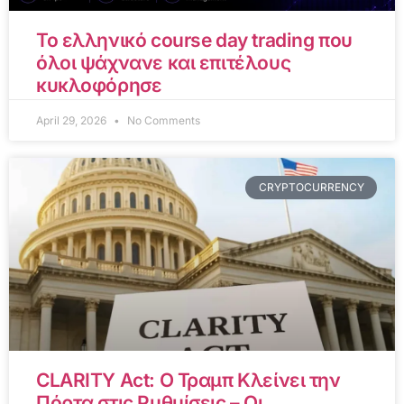
Το ελληνικό course day trading που
όλοι ψάχνανε και επιτέλους
κυκλοφόρησε
April 29, 2026
No Comments
CRYPTOCURRENCY
CLARITY Act: Ο Τραμπ Κλείνει την
Πόρτα στις Ρυθμίσεις – Οι