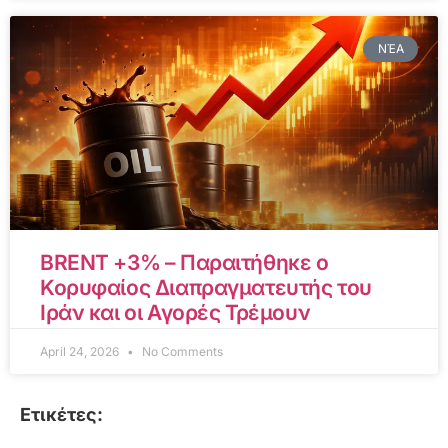
ΝΈΑ
BRENT +3% – Παραιτήθηκε ο
Κορυφαίος Διαπραγματευτής του
Ιράν και οι Αγορές Τρέμουν
April 24, 2026
No Comments
Ετικέτες: