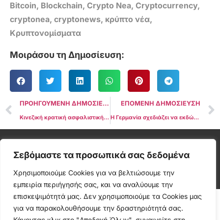
Bitcoin
,
Blockchain
,
Crypto Nea
,
Cryptocurrency
,
cryptonea
,
cryptonews
,
κρύπτο νέα
,
Κρυπτονομίσματα
Μοιράσου τη Δημοσίευση:
ΠΡΟΗΓΟΥΜΕΝΗ ΔΗΜΟΣΙΕΥΣΗ
ΕΠΟΜΕΝΗ ΔΗΜΟΣΙΕΥΣΗ
Κινεζική κρατική ασφαλιστική εταιρεία εγκαινιάζει δύο crypto funds στο Χονγκ Κονγκ: Έκθεση
Η Γερμανία σχεδιάζει να εκδώσει ηλεκτρονικές μετοχές στο blockchain, να ενισχύσει τις νεοφυείς επιχειρήσεις
Cryptonea © All rights reserved
Σεβόμαστε τα προσωπικά σας δεδομένα
Χρησιμοποιούμε Cookies για να βελτιώσουμε την
εμπειρία περιήγησής σας, και να αναλύουμε την
επισκεψιμότητά μας. Δεν χρησιμοποιούμε τα Cookies μας
για να παρακολουθήσουμε την δραστηριότητά σας.
Κάνοντας κλικ στο "Αποδοχή Όλων", συναινείτε στη