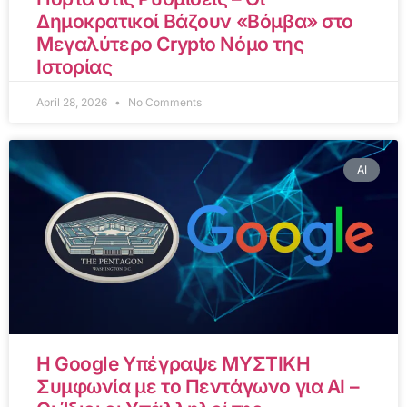
Δημοκρατικοί Βάζουν «Βόμβα» στο
Μεγαλύτερο Crypto Νόμο της
Ιστορίας
April 28, 2026
No Comments
AI
Η Google Υπέγραψε ΜΥΣΤΙΚΗ
Συμφωνία με το Πεντάγωνο για AI –